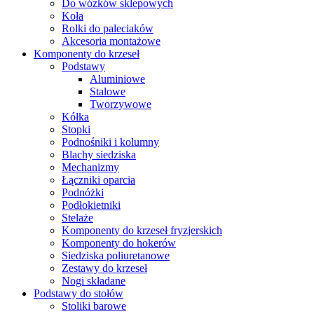
Do wózków sklepowych
Koła
Rolki do paleciaków
Akcesoria montażowe
Komponenty do krzeseł
Podstawy
Aluminiowe
Stalowe
Tworzywowe
Kółka
Stopki
Podnośniki i kolumny
Blachy siedziska
Mechanizmy
Łączniki oparcia
Podnóżki
Podłokietniki
Stelaże
Komponenty do krzeseł fryzjerskich
Komponenty do hokerów
Siedziska poliuretanowe
Zestawy do krzeseł
Nogi składane
Podstawy do stołów
Stoliki barowe