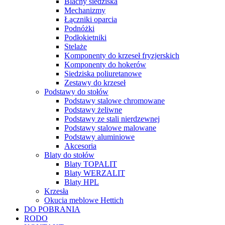
Blachy siedziska
Mechanizmy
Łączniki oparcia
Podnóżki
Podłokietniki
Stelaże
Komponenty do krzeseł fryzjerskich
Komponenty do hokerów
Siedziska poliuretanowe
Zestawy do krzeseł
Podstawy do stołów
Podstawy stalowe chromowane
Podstawy żeliwne
Podstawy ze stali nierdzewnej
Podstawy stalowe malowane
Podstawy aluminiowe
Akcesoria
Blaty do stołów
Blaty TOPALIT
Blaty WERZALIT
Blaty HPL
Krzesła
Okucia meblowe Hettich
DO POBRANIA
RODO