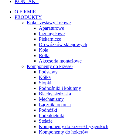
KONTAKT
O FIRMIE
PRODUKTY
Koła i zestawy kołowe
Aparaturowe
Przemysłowe
Piekarnicze
Do wózków sklepowych
Koła
Rolki
Akcesoria montażowe
Komponenty do krzeseł
Podstawy
Kółka
Stopki
Podnośniki i kolumny
Blachy siedziska
Mechanizmy
Łączniki oparcia
Podnóżki
Podłokietniki
Stelaże
Komponenty do krzeseł fryzjerskich
Komponenty do hokerów