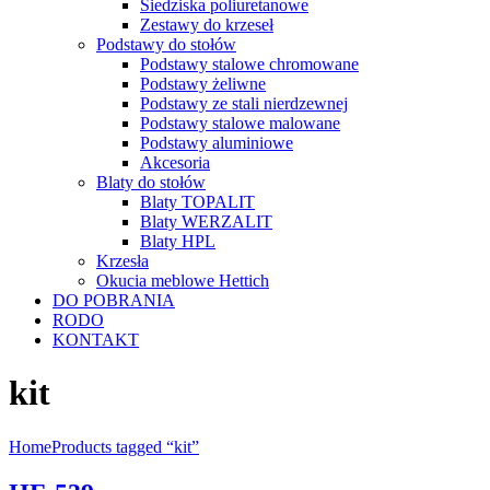
Siedziska poliuretanowe
Zestawy do krzeseł
Podstawy do stołów
Podstawy stalowe chromowane
Podstawy żeliwne
Podstawy ze stali nierdzewnej
Podstawy stalowe malowane
Podstawy aluminiowe
Akcesoria
Blaty do stołów
Blaty TOPALIT
Blaty WERZALIT
Blaty HPL
Krzesła
Okucia meblowe Hettich
DO POBRANIA
RODO
KONTAKT
kit
Home
Products tagged “kit”