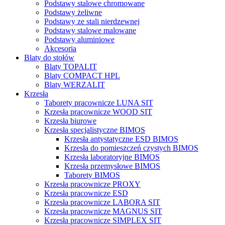
Podstawy stalowe chromowane
Podstawy żeliwne
Podstawy ze stali nierdzewnej
Podstawy stalowe malowane
Podstawy aluminiowe
Akcesoria
Blaty do stołów
Blaty TOPALIT
Blaty COMPACT HPL
Blaty WERZALIT
Krzesła
Taborety pracownicze LUNA SIT
Krzesła pracownicze WOOD SIT
Krzesła biurowe
Krzesła specjalistyczne BIMOS
Krzesła antystatyczne ESD BIMOS
Krzesła do pomieszczeń czystych BIMOS
Krzesła laboratoryjne BIMOS
Krzesła przemysłowe BIMOS
Taborety BIMOS
Krzesła pracownicze PROXY
Krzesła pracownicze ESD
Krzesła pracownicze LABORA SIT
Krzesła pracownicze MAGNUS SIT
Krzesła pracownicze SIMPLEX SIT