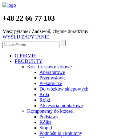
+48 22 66 77 103
Masz pytanie? Zadzwoń, chętnie doradzimy
WYŚLIJ ZAPYTANIE
O FIRMIE
PRODUKTY
Koła i zestawy kołowe
Aparaturowe
Przemysłowe
Piekarnicze
Do wózków sklepowych
Koła
Rolki
Akcesoria montażowe
Komponenty do krzeseł
Podstawy
Kółka
Stopki
Podnośniki i kolumny