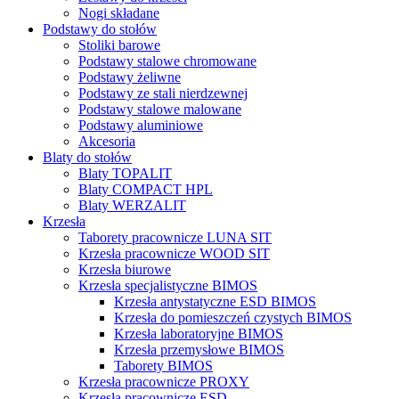
Nogi składane
Podstawy do stołów
Stoliki barowe
Podstawy stalowe chromowane
Podstawy żeliwne
Podstawy ze stali nierdzewnej
Podstawy stalowe malowane
Podstawy aluminiowe
Akcesoria
Blaty do stołów
Blaty TOPALIT
Blaty COMPACT HPL
Blaty WERZALIT
Krzesła
Taborety pracownicze LUNA SIT
Krzesła pracownicze WOOD SIT
Krzesła biurowe
Krzesła specjalistyczne BIMOS
Krzesła antystatyczne ESD BIMOS
Krzesła do pomieszczeń czystych BIMOS
Krzesła laboratoryjne BIMOS
Krzesła przemysłowe BIMOS
Taborety BIMOS
Krzesła pracownicze PROXY
Krzesła pracownicze ESD