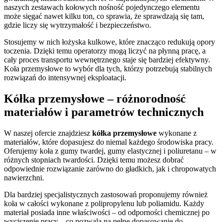
naszych zestawach kołowych nośność pojedynczego elementu
może sięgać nawet kilku ton, co sprawia, że sprawdzają się tam,
gdzie liczy się wytrzymałość i bezpieczeństwo.
Stosujemy w nich łożyska kulkowe, które znacząco redukują opory
toczenia. Dzięki temu operatorzy mogą liczyć na płynną pracę, a
cały proces transportu wewnętrznego staje się bardziej efektywny.
Koła przemysłowe to wybór dla tych, którzy potrzebują stabilnych
rozwiązań do intensywnej eksploatacji.
Kółka przemysłowe – różnorodność
materiałów i parametrów technicznych
W naszej ofercie znajdziesz
kółka przemysłowe
wykonane z
materiałów, które dopasujesz do niemal każdego środowiska pracy.
Oferujemy koła z gumy twardej, gumy elastycznej i poliuretanu – w
różnych stopniach twardości. Dzięki temu możesz dobrać
odpowiednie rozwiązanie zarówno do gładkich, jak i chropowatych
nawierzchni.
Dla bardziej specjalistycznych zastosowań proponujemy również
koła w całości wykonane z polipropylenu lub poliamidu. Każdy
materiał posiada inne właściwości – od odporności chemicznej po
wyciszenie pracy – co pozwala na pełne dopasowanie do