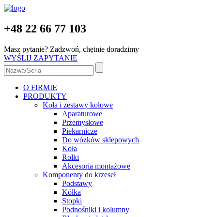
+48 22 66 77 103
Masz pytanie? Zadzwoń, chętnie doradzimy
WYŚLIJ ZAPYTANIE
O FIRMIE
PRODUKTY
Koła i zestawy kołowe
Aparaturowe
Przemysłowe
Piekarnicze
Do wózków sklepowych
Koła
Rolki
Akcesoria montażowe
Komponenty do krzeseł
Podstawy
Kółka
Stopki
Podnośniki i kolumny