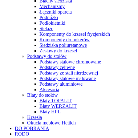
Blachy siedziska
Mechanizmy
Łączniki oparcia
Podnóżki
Podłokietniki
Stelaże
Komponenty do krzeseł fryzjerskich
Komponenty do hokerów
Siedziska poliuretanowe
Zestawy do krzeseł
Podstawy do stołów
Podstawy stalowe chromowane
Podstawy żeliwne
Podstawy ze stali nierdzewnej
Podstawy stalowe malowane
Podstawy aluminiowe
Akcesoria
Blaty do stołów
Blaty TOPALIT
Blaty WERZALIT
Blaty HPL
Krzesła
Okucia meblowe Hettich
DO POBRANIA
RODO