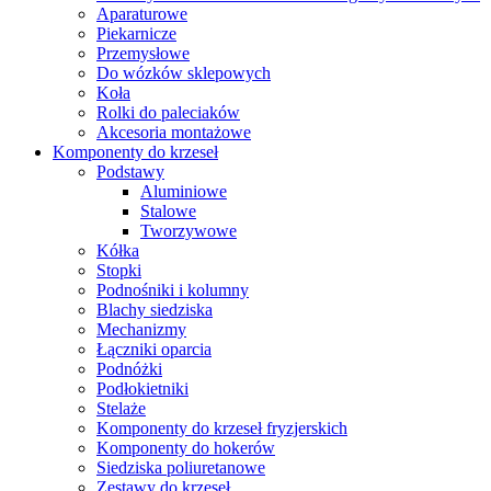
Aparaturowe
Piekarnicze
Przemysłowe
Do wózków sklepowych
Koła
Rolki do paleciaków
Akcesoria montażowe
Komponenty do krzeseł
Podstawy
Aluminiowe
Stalowe
Tworzywowe
Kółka
Stopki
Podnośniki i kolumny
Blachy siedziska
Mechanizmy
Łączniki oparcia
Podnóżki
Podłokietniki
Stelaże
Komponenty do krzeseł fryzjerskich
Komponenty do hokerów
Siedziska poliuretanowe
Zestawy do krzeseł