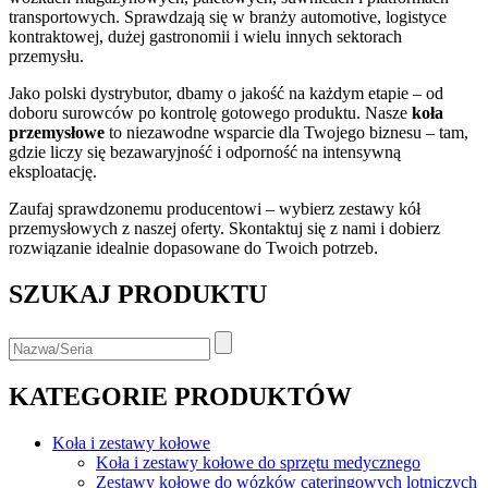
transportowych. Sprawdzają się w branży automotive, logistyce
kontraktowej, dużej gastronomii i wielu innych sektorach
przemysłu.
Jako polski dystrybutor, dbamy o jakość na każdym etapie – od
doboru surowców po kontrolę gotowego produktu. Nasze
koła
przemysłowe
to niezawodne wsparcie dla Twojego biznesu – tam,
gdzie liczy się bezawaryjność i odporność na intensywną
eksploatację.
Zaufaj sprawdzonemu producentowi – wybierz zestawy kół
przemysłowych z naszej oferty. Skontaktuj się z nami i dobierz
rozwiązanie idealnie dopasowane do Twoich potrzeb.
SZUKAJ PRODUKTU
KATEGORIE PRODUKTÓW
Koła i zestawy kołowe
Koła i zestawy kołowe do sprzętu medycznego
Zestawy kołowe do wózków cateringowych lotniczych