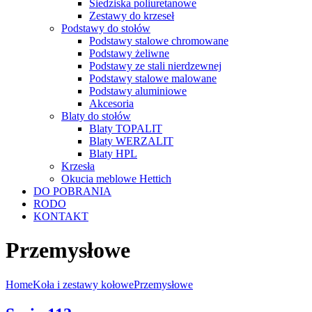
Siedziska poliuretanowe
Zestawy do krzeseł
Podstawy do stołów
Podstawy stalowe chromowane
Podstawy żeliwne
Podstawy ze stali nierdzewnej
Podstawy stalowe malowane
Podstawy aluminiowe
Akcesoria
Blaty do stołów
Blaty TOPALIT
Blaty WERZALIT
Blaty HPL
Krzesła
Okucia meblowe Hettich
DO POBRANIA
RODO
KONTAKT
Przemysłowe
Home
Koła i zestawy kołowe
Przemysłowe