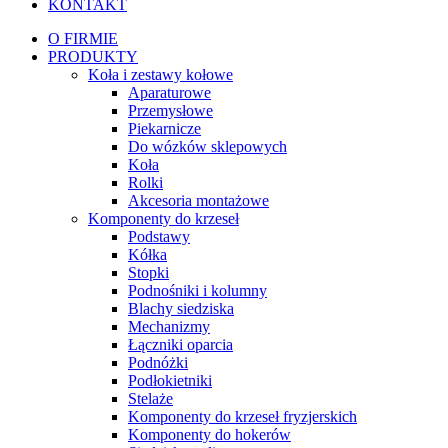
KONTAKT
O FIRMIE
PRODUKTY
Koła i zestawy kołowe
Aparaturowe
Przemysłowe
Piekarnicze
Do wózków sklepowych
Koła
Rolki
Akcesoria montażowe
Komponenty do krzeseł
Podstawy
Kółka
Stopki
Podnośniki i kolumny
Blachy siedziska
Mechanizmy
Łączniki oparcia
Podnóżki
Podłokietniki
Stelaże
Komponenty do krzeseł fryzjerskich
Komponenty do hokerów