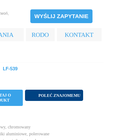
zwoń,
WYŚLIJ ZAPYTANIE
ANIA
RODO
KONTAKT
LF-539
TAJ O
POLEĆ ZNAJOMEMU
DUKT
alowy, chromowany
niki aluminiowe, polerowane