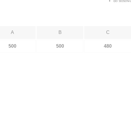
do stosowa
A
B
C
500
500
480