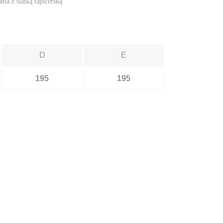
nia z siatką tapicerską
D
E
195
195