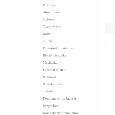
medycznego
Podstawy
Zestawy kołowe do wózków
Aluminiowe
cateringowych lotniczych
Stalowe
Aparaturowe
Tworzywowe
Piekarnicze
Kółka
Przemysłowe
Stopki
Do wózków sklepowych
Podnośniki i kolumny
Koła
Blachy siedziska
Rolki do paleciaków
Mechanizmy
Akcesoria montażowe
Łączniki oparcia
Podnóżki
Podłokietniki
Stelaże
Komponenty do krzeseł
fryzjerskich
Komponenty do hokerów