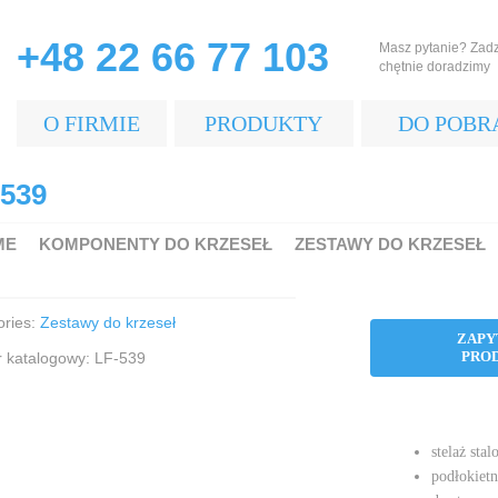
+48 22 66 77 103
Masz pytanie? Zad
chętnie doradzimy
O FIRMIE
PRODUKTY
DO POBR
-539
ME
KOMPONENTY DO KRZESEŁ
ZESTAWY DO KRZESEŁ
ories:
Zestawy do krzeseł
ZAPY
PRO
 katalogowy: LF-539
stelaż st
podłokiet