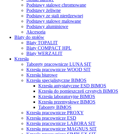
Podstawy stalowe chromowane
Podstawy żeliwne
Podstawy ze stali nierdzewnej
Podstawy stalowe malowane
Podstawy aluminiowe
Akcesoria
Blaty do stołów
Blaty TOPALIT
Blaty COMPACT HPL
Blaty WERZALIT
Krzesła
Taborety pracownicze LUNA SIT
Krzesła pracownicze WOOD SIT
Krzesła biurowe
Krzesła specjalistyczne BIMOS
Krzesła antystatyczne ESD BIMOS
Krzesła do pomieszczeń czystych BIMOS
Krzesła laboratoryjne BIMOS
Krzesła przemysłowe BIMOS
Taborety BIMOS
Krzesła pracownicze PROXY
Krzesła pracownicze ESD
Krzesła pracownicze LABORA SIT
Krzesła pracownicze MAGNUS SIT