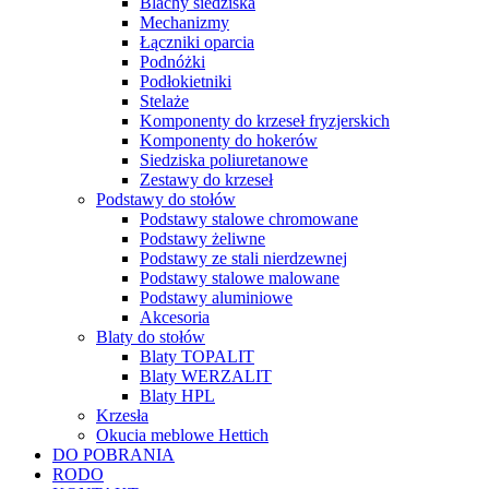
Blachy siedziska
Mechanizmy
Łączniki oparcia
Podnóżki
Podłokietniki
Stelaże
Komponenty do krzeseł fryzjerskich
Komponenty do hokerów
Siedziska poliuretanowe
Zestawy do krzeseł
Podstawy do stołów
Podstawy stalowe chromowane
Podstawy żeliwne
Podstawy ze stali nierdzewnej
Podstawy stalowe malowane
Podstawy aluminiowe
Akcesoria
Blaty do stołów
Blaty TOPALIT
Blaty WERZALIT
Blaty HPL
Krzesła
Okucia meblowe Hettich
DO POBRANIA
RODO