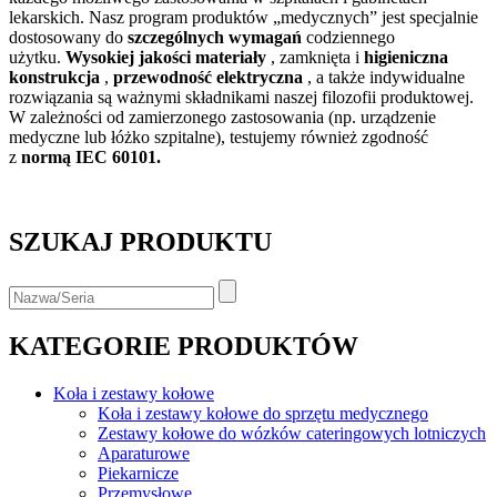
lekarskich. Nasz program produktów „medycznych” jest specjalnie
dostosowany do
szczególnych wymagań
codziennego
użytku.
Wysokiej jakości materiały
, zamknięta i
higieniczna
konstrukcja
,
przewodność elektryczna
, a także indywidualne
rozwiązania są ważnymi składnikami naszej filozofii produktowej.
W zależności od zamierzonego zastosowania (np. urządzenie
medyczne lub łóżko szpitalne), testujemy również zgodność
z
normą IEC 60101.
SZUKAJ PRODUKTU
KATEGORIE PRODUKTÓW
Koła i zestawy kołowe
Koła i zestawy kołowe do sprzętu medycznego
Zestawy kołowe do wózków cateringowych lotniczych
Aparaturowe
Piekarnicze
Przemysłowe