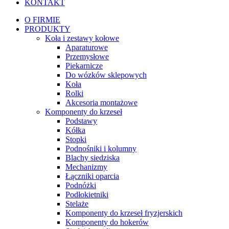
KONTAKT
O FIRMIE
PRODUKTY
Koła i zestawy kołowe
Aparaturowe
Przemysłowe
Piekarnicze
Do wózków sklepowych
Koła
Rolki
Akcesoria montażowe
Komponenty do krzeseł
Podstawy
Kółka
Stopki
Podnośniki i kolumny
Blachy siedziska
Mechanizmy
Łączniki oparcia
Podnóżki
Podłokietniki
Stelaże
Komponenty do krzeseł fryzjerskich
Komponenty do hokerów