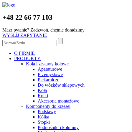
+48 22 66 77 103
Masz pytanie? Zadzwoń, chętnie doradzimy
WYŚLIJ ZAPYTANIE
O FIRMIE
PRODUKTY
Koła i zestawy kołowe
Aparaturowe
Przemysłowe
Piekarnicze
Do wózków sklepowych
Koła
Rolki
Akcesoria montażowe
Komponenty do krzeseł
Podstawy
Kółka
Stopki
Podnośniki i kolumny