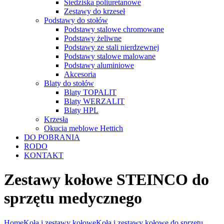
Siedziska poliuretanowe
Zestawy do krzeseł
Podstawy do stołów
Podstawy stalowe chromowane
Podstawy żeliwne
Podstawy ze stali nierdzewnej
Podstawy stalowe malowane
Podstawy aluminiowe
Akcesoria
Blaty do stołów
Blaty TOPALIT
Blaty WERZALIT
Blaty HPL
Krzesła
Okucia meblowe Hettich
DO POBRANIA
RODO
KONTAKT
Zestawy kołowe STEINCO do
sprzętu medycznego
Home
Koła i zestawy kołowe
Koła i zestawy kołowe do sprzętu