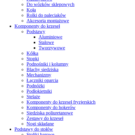
Do wózków sklepowych
Koła
Rolki do paleciaków
Akcesoria montażowe
Komponenty do krzeseł
Podstawy
Aluminiowe
Stalowe
Tworzywowe
Kółka
Stopki
Podnośniki i kolumny
Blachy siedziska
Mechanizmy
Łączniki oparcia
Podnóżki
Podłokietniki
Stelaże
Komponenty do krzeseł fryzjerskich
Komponenty do hokerów
Siedziska poliuretanowe
Zestawy do krzeseł
Nogi składane
Podstawy do stołów
Stoliki barowe