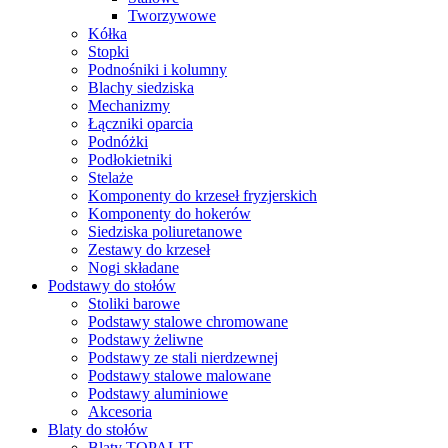
Tworzywowe
Kółka
Stopki
Podnośniki i kolumny
Blachy siedziska
Mechanizmy
Łączniki oparcia
Podnóżki
Podłokietniki
Stelaże
Komponenty do krzeseł fryzjerskich
Komponenty do hokerów
Siedziska poliuretanowe
Zestawy do krzeseł
Nogi składane
Podstawy do stołów
Stoliki barowe
Podstawy stalowe chromowane
Podstawy żeliwne
Podstawy ze stali nierdzewnej
Podstawy stalowe malowane
Podstawy aluminiowe
Akcesoria
Blaty do stołów
Blaty TOPALIT