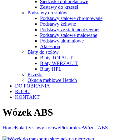
Siedziska poliuretanowe
Zestawy do krzeseł
Podstawy do stołów
Podstawy stalowe chromowane
Podstawy żeliwne
Podstawy ze stali nierdzewnej
Podstawy stalowe malowane
Podstawy aluminiowe
Akcesoria
Blaty do stołów
Blaty TOPALIT
Blaty WERZALIT
Blaty HPL
Krzesła
Okucia meblowe Hettich
DO POBRANIA
RODO
KONTAKT
Wózek ABS
Home
Koła i zestawy kołowe
Piekarnicze
Wózek ABS