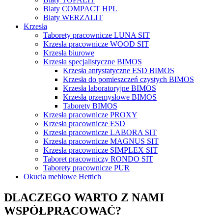
Blaty COMPACT HPL
Blaty WERZALIT
Krzesła
Taborety pracownicze LUNA SIT
Krzesła pracownicze WOOD SIT
Krzesła biurowe
Krzesła specjalistyczne BIMOS
Krzesła antystatyczne ESD BIMOS
Krzesła do pomieszczeń czystych BIMOS
Krzesła laboratoryjne BIMOS
Krzesła przemysłowe BIMOS
Taborety BIMOS
Krzesła pracownicze PROXY
Krzesła pracownicze ESD
Krzesła pracownicze LABORA SIT
Krzesła pracownicze MAGNUS SIT
Krzesła pracownicze SIMPLEX SIT
Taboret pracowniczy RONDO SIT
Taborety pracownicze PUR
Okucia meblowe Hettich
DLACZEGO WARTO Z NAMI
WSPÓŁPRACOWAĆ?