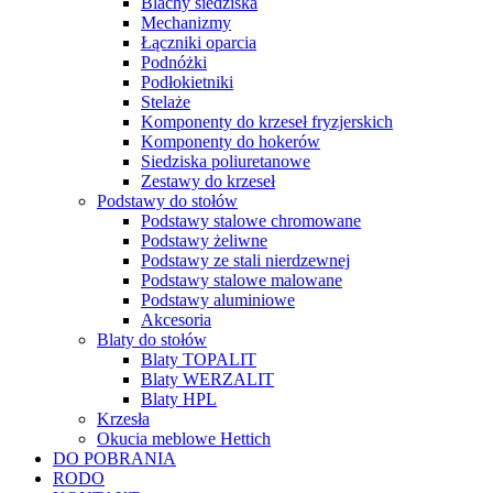
Blachy siedziska
Mechanizmy
Łączniki oparcia
Podnóżki
Podłokietniki
Stelaże
Komponenty do krzeseł fryzjerskich
Komponenty do hokerów
Siedziska poliuretanowe
Zestawy do krzeseł
Podstawy do stołów
Podstawy stalowe chromowane
Podstawy żeliwne
Podstawy ze stali nierdzewnej
Podstawy stalowe malowane
Podstawy aluminiowe
Akcesoria
Blaty do stołów
Blaty TOPALIT
Blaty WERZALIT
Blaty HPL
Krzesła
Okucia meblowe Hettich
DO POBRANIA
RODO