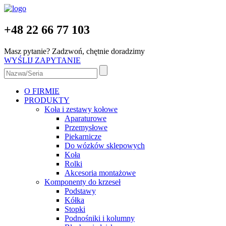
+48 22 66 77 103
Masz pytanie? Zadzwoń, chętnie doradzimy
WYŚLIJ ZAPYTANIE
O FIRMIE
PRODUKTY
Koła i zestawy kołowe
Aparaturowe
Przemysłowe
Piekarnicze
Do wózków sklepowych
Koła
Rolki
Akcesoria montażowe
Komponenty do krzeseł
Podstawy
Kółka
Stopki
Podnośniki i kolumny