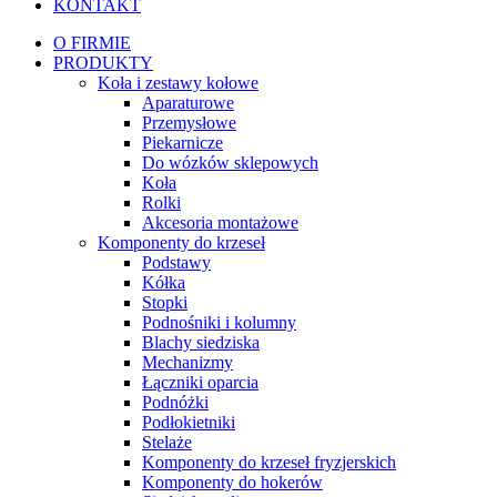
KONTAKT
O FIRMIE
PRODUKTY
Koła i zestawy kołowe
Aparaturowe
Przemysłowe
Piekarnicze
Do wózków sklepowych
Koła
Rolki
Akcesoria montażowe
Komponenty do krzeseł
Podstawy
Kółka
Stopki
Podnośniki i kolumny
Blachy siedziska
Mechanizmy
Łączniki oparcia
Podnóżki
Podłokietniki
Stelaże
Komponenty do krzeseł fryzjerskich
Komponenty do hokerów