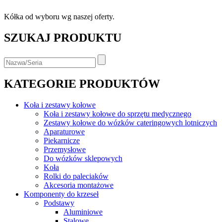
Kółka od wyboru wg naszej oferty.
SZUKAJ PRODUKTU
KATEGORIE PRODUKTÓW
Koła i zestawy kołowe
Koła i zestawy kołowe do sprzętu medycznego
Zestawy kołowe do wózków cateringowych lotniczych
Aparaturowe
Piekarnicze
Przemysłowe
Do wózków sklepowych
Koła
Rolki do paleciaków
Akcesoria montażowe
Komponenty do krzeseł
Podstawy
Aluminiowe
Stalowe