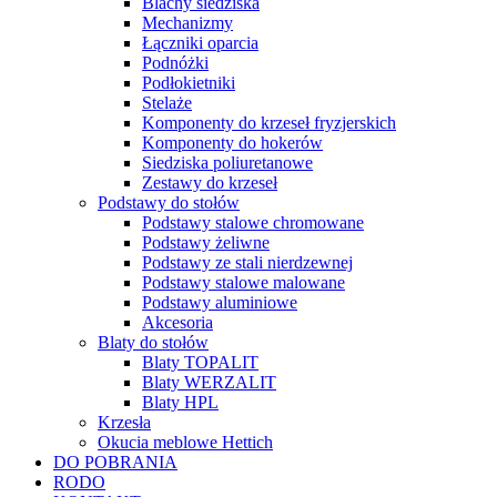
Blachy siedziska
Mechanizmy
Łączniki oparcia
Podnóżki
Podłokietniki
Stelaże
Komponenty do krzeseł fryzjerskich
Komponenty do hokerów
Siedziska poliuretanowe
Zestawy do krzeseł
Podstawy do stołów
Podstawy stalowe chromowane
Podstawy żeliwne
Podstawy ze stali nierdzewnej
Podstawy stalowe malowane
Podstawy aluminiowe
Akcesoria
Blaty do stołów
Blaty TOPALIT
Blaty WERZALIT
Blaty HPL
Krzesła
Okucia meblowe Hettich
DO POBRANIA
RODO