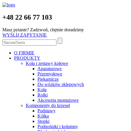
+48 22 66 77 103
Masz pytanie? Zadzwoń, chętnie doradzimy
WYŚLIJ ZAPYTANIE
O FIRMIE
PRODUKTY
Koła i zestawy kołowe
Aparaturowe
Przemysłowe
Piekarnicze
Do wózków sklepowych
Koła
Rolki
Akcesoria montażowe
Komponenty do krzeseł
Podstawy
Kółka
Stopki
Podnośniki i kolumny