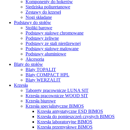
Komponenty do hokerów
Siedziska poliuretanowe
Zestawy do krzeseł
Nogi składane
Podstawy do stołów
Stoliki barowe
Podstawy stalowe chromowane
Podstawy żeliwne
Podstawy ze stali nierdzewnej
Podstawy stalowe malowane
Podstawy aluminiowe
Akcesoria
Blaty do stołów
Blaty TOPALIT
Blaty COMPACT HPL
Blaty WERZALIT
Krzesła
Taborety pracownicze LUNA SIT
Krzesła pracownicze WOOD SIT
Krzesła biurowe
Krzesła specjalistyczne BIMOS
Krzesła antystatyczne ESD BIMOS
Krzesła do pomieszczeń czystych BIMOS
Krzesła laboratoryjne BIMOS
Krzesła przemysłowe BIMOS