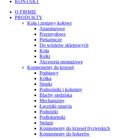
KONTAKT
O FIRMIE
PRODUKTY
Koła i zestawy kołowe
Aparaturowe
Przemysłowe
Piekarnicze
Do wózków sklepowych
Koła
Rolki
Akcesoria montażowe
Komponenty do krzeseł
Podstawy
Kółka
Stopki
Podnośniki i kolumny
Blachy siedziska
Mechanizmy
Łączniki oparcia
Podnóżki
Podłokietniki
Stelaże
Komponenty do krzeseł fryzjerskich
Komponenty do hokerów