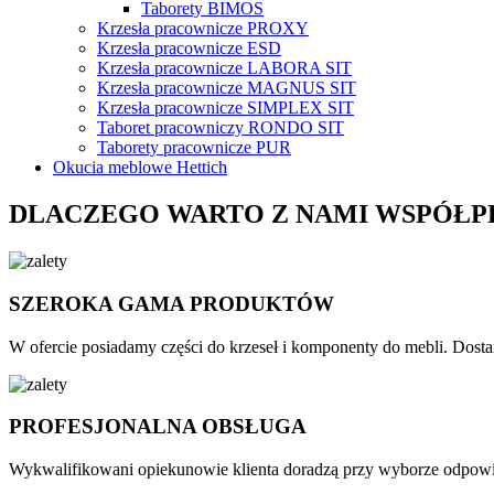
Taborety BIMOS
Krzesła pracownicze PROXY
Krzesła pracownicze ESD
Krzesła pracownicze LABORA SIT
Krzesła pracownicze MAGNUS SIT
Krzesła pracownicze SIMPLEX SIT
Taboret pracowniczy RONDO SIT
Taborety pracownicze PUR
Okucia meblowe Hettich
DLACZEGO WARTO Z NAMI WSPÓŁ
SZEROKA GAMA PRODUKTÓW
W ofercie posiadamy części do krzeseł i komponenty do mebli. Dosta
PROFESJONALNA OBSŁUGA
Wykwalifikowani opiekunowie klienta doradzą przy wyborze odpowied