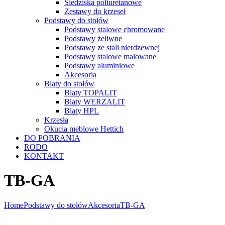
Siedziska poliuretanowe
Zestawy do krzeseł
Podstawy do stołów
Podstawy stalowe chromowane
Podstawy żeliwne
Podstawy ze stali nierdzewnej
Podstawy stalowe malowane
Podstawy aluminiowe
Akcesoria
Blaty do stołów
Blaty TOPALIT
Blaty WERZALIT
Blaty HPL
Krzesła
Okucia meblowe Hettich
DO POBRANIA
RODO
KONTAKT
TB-GA
Home
Podstawy do stołów
Akcesoria
TB-GA