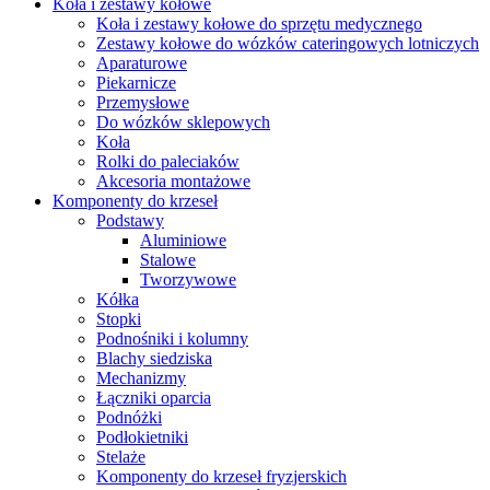
Koła i zestawy kołowe
Koła i zestawy kołowe do sprzętu medycznego
Zestawy kołowe do wózków cateringowych lotniczych
Aparaturowe
Piekarnicze
Przemysłowe
Do wózków sklepowych
Koła
Rolki do paleciaków
Akcesoria montażowe
Komponenty do krzeseł
Podstawy
Aluminiowe
Stalowe
Tworzywowe
Kółka
Stopki
Podnośniki i kolumny
Blachy siedziska
Mechanizmy
Łączniki oparcia
Podnóżki
Podłokietniki
Stelaże
Komponenty do krzeseł fryzjerskich