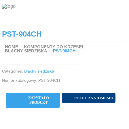
O FIRMIE
PST-904CH
PRODUKTY
Koła i zestawy kołowe
HOME
KOMPONENTY DO KRZESEŁ
BLACHY SIEDZISKA
Komponenty do krzeseł
PST-904CH
Podstawy do stołów
Blaty do stołów
Categories:
Blachy siedziska
Krzesła
Numer katalogowy: PST-904CH
Okucia meblowe Hettich
DO POBRANIA
ZAPYTAJ O
POLEĆ ZNAJOMEMU
PRODUKT
RODO
KONTAKT