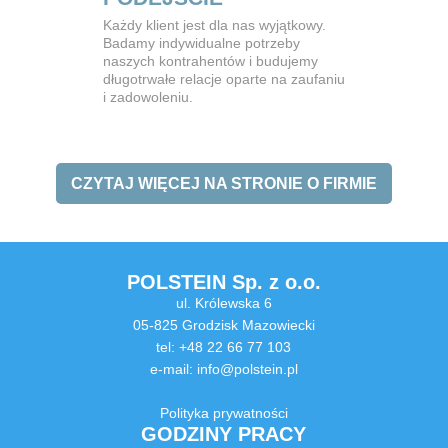
Każdy klient jest dla nas wyjątkowy.
Badamy indywidualne potrzeby
naszych kontrahentów i budujemy
długotrwałe relacje oparte na zaufaniu
i zadowoleniu.
CZYTAJ WIĘCEJ NA STRONIE O FIRMIE
POLSTEIN Sp. z o.o.
ul. Królewska 6
05-825 Grodzisk Mazowiecki
tel: +48 22 66 77 103
e-mail:
info@polstein.pl
Polityka prywatności
GODZINY PRACY