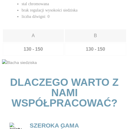
stal chromowana
brak regulacji wysokości siedziska
liczba dźwigni: 0
A
B
130 - 150
130 - 150
DLACZEGO WARTO Z
NAMI
WSPÓŁPRACOWAĆ?
SZEROKA GAMA