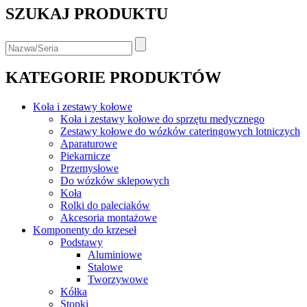
SZUKAJ PRODUKTU
KATEGORIE PRODUKTÓW
Koła i zestawy kołowe
Koła i zestawy kołowe do sprzętu medycznego
Zestawy kołowe do wózków cateringowych lotniczych
Aparaturowe
Piekarnicze
Przemysłowe
Do wózków sklepowych
Koła
Rolki do paleciaków
Akcesoria montażowe
Komponenty do krzeseł
Podstawy
Aluminiowe
Stalowe
Tworzywowe
Kółka
Stopki