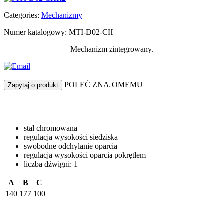
Categories:
Mechanizmy
Numer katalogowy: MTI-D02-CH
Mechanizm zintegrowany.
POLEĆ ZNAJOMEMU
Zapytaj o produkt
stal chromowana
regulacja wysokości siedziska
swobodne odchylanie oparcia
regulacja wysokości oparcia pokrętłem
liczba dźwigni: 1
A
B
C
140
177
100