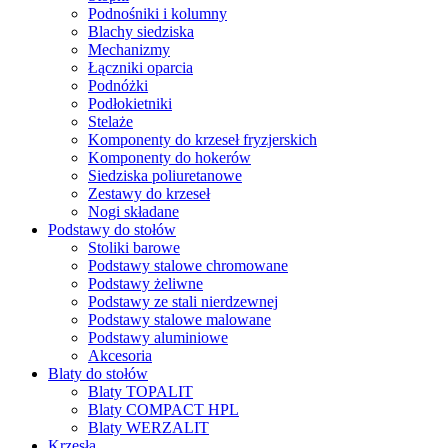
Podnośniki i kolumny
Blachy siedziska
Mechanizmy
Łączniki oparcia
Podnóżki
Podłokietniki
Stelaże
Komponenty do krzeseł fryzjerskich
Komponenty do hokerów
Siedziska poliuretanowe
Zestawy do krzeseł
Nogi składane
Podstawy do stołów
Stoliki barowe
Podstawy stalowe chromowane
Podstawy żeliwne
Podstawy ze stali nierdzewnej
Podstawy stalowe malowane
Podstawy aluminiowe
Akcesoria
Blaty do stołów
Blaty TOPALIT
Blaty COMPACT HPL
Blaty WERZALIT
Krzesła