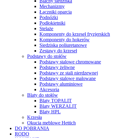
Blachy siedziska
Mechanizmy
Łączniki oparcia
Podnóżki
Podłokietniki
Stelaże
Komponenty do krzeseł fryzjerskich
Komponenty do hokerów
Siedziska poliuretanowe
Zestawy do krzeseł
Podstawy do stołów
Podstawy stalowe chromowane
Podstawy żeliwne
Podstawy ze stali nierdzewnej
Podstawy stalowe malowane
Podstawy aluminiowe
Akcesoria
Blaty do stołów
Blaty TOPALIT
Blaty WERZALIT
Blaty HPL
Krzesła
Okucia meblowe Hettich
DO POBRANIA
RODO