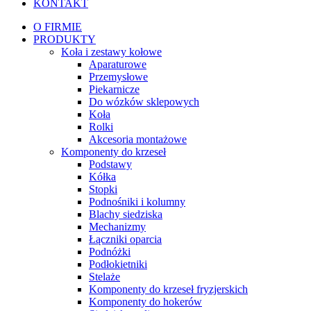
KONTAKT
O FIRMIE
PRODUKTY
Koła i zestawy kołowe
Aparaturowe
Przemysłowe
Piekarnicze
Do wózków sklepowych
Koła
Rolki
Akcesoria montażowe
Komponenty do krzeseł
Podstawy
Kółka
Stopki
Podnośniki i kolumny
Blachy siedziska
Mechanizmy
Łączniki oparcia
Podnóżki
Podłokietniki
Stelaże
Komponenty do krzeseł fryzjerskich
Komponenty do hokerów