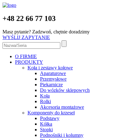
+48 22 66 77 103
Masz pytanie? Zadzwoń, chętnie doradzimy
WYŚLIJ ZAPYTANIE
O FIRMIE
PRODUKTY
Koła i zestawy kołowe
Aparaturowe
Przemysłowe
Piekarnicze
Do wózków sklepowych
Koła
Rolki
Akcesoria montażowe
Komponenty do krzeseł
Podstawy
Kółka
Stopki
Podnośniki i kolumny