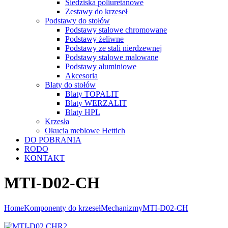
Siedziska poliuretanowe
Zestawy do krzeseł
Podstawy do stołów
Podstawy stalowe chromowane
Podstawy żeliwne
Podstawy ze stali nierdzewnej
Podstawy stalowe malowane
Podstawy aluminiowe
Akcesoria
Blaty do stołów
Blaty TOPALIT
Blaty WERZALIT
Blaty HPL
Krzesła
Okucia meblowe Hettich
DO POBRANIA
RODO
KONTAKT
MTI-D02-CH
Home
Komponenty do krzeseł
Mechanizmy
MTI-D02-CH