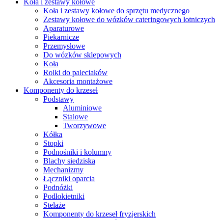
Koła i zestawy kołowe
Koła i zestawy kołowe do sprzętu medycznego
Zestawy kołowe do wózków cateringowych lotniczych
Aparaturowe
Piekarnicze
Przemysłowe
Do wózków sklepowych
Koła
Rolki do paleciaków
Akcesoria montażowe
Komponenty do krzeseł
Podstawy
Aluminiowe
Stalowe
Tworzywowe
Kółka
Stopki
Podnośniki i kolumny
Blachy siedziska
Mechanizmy
Łączniki oparcia
Podnóżki
Podłokietniki
Stelaże
Komponenty do krzeseł fryzjerskich