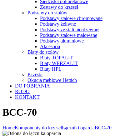
Siedziska poliuretanowe
Zestawy do krzeseł
Podstawy do stołów
Podstawy stalowe chromowane
Podstawy żeliwne
Podstawy ze stali nierdzewnej
Podstawy stalowe malowane
Podstawy aluminiowe
Akcesoria
Blaty do stołów
Blaty TOPALIT
Blaty WERZALIT
Blaty HPL
Krzesła
Okucia meblowe Hettich
DO POBRANIA
RODO
KONTAKT
BCC-70
Home
Komponenty do krzeseł
Łączniki oparcia
BCC-70