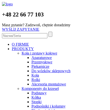
+48 22 66 77 103
Masz pytanie? Zadzwoń, chętnie doradzimy
WYŚLIJ ZAPYTANIE
O FIRMIE
PRODUKTY
Koła i zestawy kołowe
Aparaturowe
Przemysłowe
Piekarnicze
Do wózków sklepowych
Koła
Rolki
Akcesoria montażowe
Komponenty do krzeseł
Podstawy
Kółka
Stopki
Podnośniki i kolumny