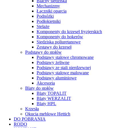
Blachy siedziska
Mechanizmy
Łączniki oparcia
Podnóżki
Podłokietniki
Stelaże
Komponenty do krzeseł fryzjerskich
Komponenty do hokerów
Siedziska poliuretanowe
Zestawy do krzeseł
Podstawy do stołów
Podstawy stalowe chromowane
Podstawy żeliwne
Podstawy ze stali nierdzewnej
Podstawy stalowe malowane
Podstawy aluminiowe
Akcesoria
Blaty do stołów
Blaty TOPALIT
Blaty WERZALIT
Blaty HPL
Krzesła
Okucia meblowe Hettich
DO POBRANIA
RODO