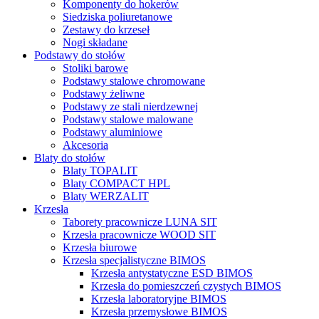
Komponenty do hokerów
Siedziska poliuretanowe
Zestawy do krzeseł
Nogi składane
Podstawy do stołów
Stoliki barowe
Podstawy stalowe chromowane
Podstawy żeliwne
Podstawy ze stali nierdzewnej
Podstawy stalowe malowane
Podstawy aluminiowe
Akcesoria
Blaty do stołów
Blaty TOPALIT
Blaty COMPACT HPL
Blaty WERZALIT
Krzesła
Taborety pracownicze LUNA SIT
Krzesła pracownicze WOOD SIT
Krzesła biurowe
Krzesła specjalistyczne BIMOS
Krzesła antystatyczne ESD BIMOS
Krzesła do pomieszczeń czystych BIMOS
Krzesła laboratoryjne BIMOS
Krzesła przemysłowe BIMOS