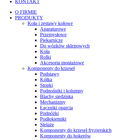
KONTAKT
O FIRMIE
PRODUKTY
Koła i zestawy kołowe
Aparaturowe
Przemysłowe
Piekarnicze
Do wózków sklepowych
Koła
Rolki
Akcesoria montażowe
Komponenty do krzeseł
Podstawy
Kółka
Stopki
Podnośniki i kolumny
Blachy siedziska
Mechanizmy
Łączniki oparcia
Podnóżki
Podłokietniki
Stelaże
Komponenty do krzeseł fryzjerskich
Komponenty do hokerów