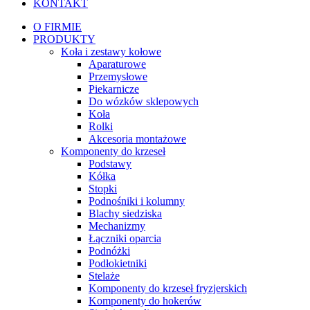
KONTAKT
O FIRMIE
PRODUKTY
Koła i zestawy kołowe
Aparaturowe
Przemysłowe
Piekarnicze
Do wózków sklepowych
Koła
Rolki
Akcesoria montażowe
Komponenty do krzeseł
Podstawy
Kółka
Stopki
Podnośniki i kolumny
Blachy siedziska
Mechanizmy
Łączniki oparcia
Podnóżki
Podłokietniki
Stelaże
Komponenty do krzeseł fryzjerskich
Komponenty do hokerów