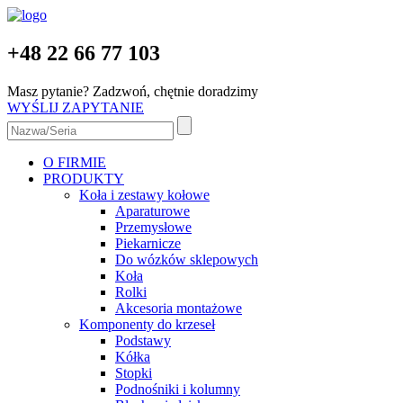
+48 22 66 77 103
Masz pytanie? Zadzwoń, chętnie doradzimy
WYŚLIJ ZAPYTANIE
O FIRMIE
PRODUKTY
Koła i zestawy kołowe
Aparaturowe
Przemysłowe
Piekarnicze
Do wózków sklepowych
Koła
Rolki
Akcesoria montażowe
Komponenty do krzeseł
Podstawy
Kółka
Stopki
Podnośniki i kolumny