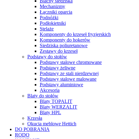
Blachy siedziska
Mechanizmy
Łączniki oparcia
Podnóżki
Podłokietniki
Stelaże
Komponenty do krzeseł fryzjerskich
Komponenty do hokerów
Siedziska poliuretanowe
Zestawy do krzeseł
Podstawy do stołów
Podstawy stalowe chromowane
Podstawy żeliwne
Podstawy ze stali nierdzewnej
Podstawy stalowe malowane
Podstawy aluminiowe
Akcesoria
Blaty do stołów
Blaty TOPALIT
Blaty WERZALIT
Blaty HPL
Krzesła
Okucia meblowe Hettich
DO POBRANIA
RODO