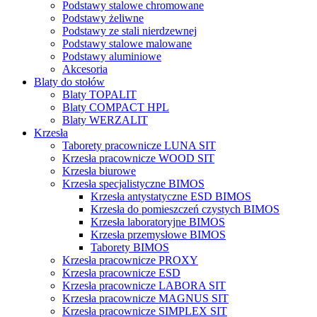
Podstawy stalowe chromowane
Podstawy żeliwne
Podstawy ze stali nierdzewnej
Podstawy stalowe malowane
Podstawy aluminiowe
Akcesoria
Blaty do stołów
Blaty TOPALIT
Blaty COMPACT HPL
Blaty WERZALIT
Krzesła
Taborety pracownicze LUNA SIT
Krzesła pracownicze WOOD SIT
Krzesła biurowe
Krzesła specjalistyczne BIMOS
Krzesła antystatyczne ESD BIMOS
Krzesła do pomieszczeń czystych BIMOS
Krzesła laboratoryjne BIMOS
Krzesła przemysłowe BIMOS
Taborety BIMOS
Krzesła pracownicze PROXY
Krzesła pracownicze ESD
Krzesła pracownicze LABORA SIT
Krzesła pracownicze MAGNUS SIT
Krzesła pracownicze SIMPLEX SIT