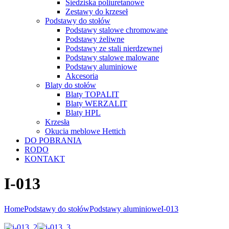
Siedziska poliuretanowe
Zestawy do krzeseł
Podstawy do stołów
Podstawy stalowe chromowane
Podstawy żeliwne
Podstawy ze stali nierdzewnej
Podstawy stalowe malowane
Podstawy aluminiowe
Akcesoria
Blaty do stołów
Blaty TOPALIT
Blaty WERZALIT
Blaty HPL
Krzesła
Okucia meblowe Hettich
DO POBRANIA
RODO
KONTAKT
I-013
Home
Podstawy do stołów
Podstawy aluminiowe
I-013