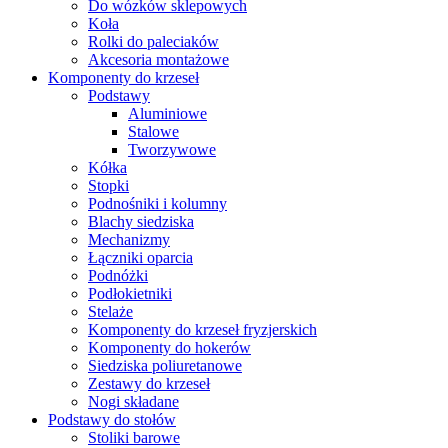
Do wózków sklepowych
Koła
Rolki do paleciaków
Akcesoria montażowe
Komponenty do krzeseł
Podstawy
Aluminiowe
Stalowe
Tworzywowe
Kółka
Stopki
Podnośniki i kolumny
Blachy siedziska
Mechanizmy
Łączniki oparcia
Podnóżki
Podłokietniki
Stelaże
Komponenty do krzeseł fryzjerskich
Komponenty do hokerów
Siedziska poliuretanowe
Zestawy do krzeseł
Nogi składane
Podstawy do stołów
Stoliki barowe