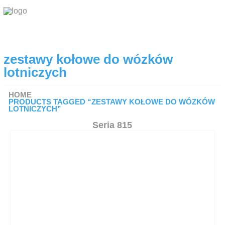
O FIRMIE
zestawy kołowe do wózków
PRODUKTY
lotniczych
Koła i zestawy kołowe
Komponenty do krzeseł
HOME
PRODUCTS TAGGED “ZESTAWY KOŁOWE DO WÓZKÓW
Podstawy do stołów
LOTNICZYCH”
Blaty do stołów
Seria 815
Krzesła
Okucia meblowe Hettich
DO POBRANIA
RODO
KONTAKT