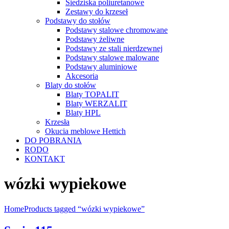
Siedziska poliuretanowe
Zestawy do krzeseł
Podstawy do stołów
Podstawy stalowe chromowane
Podstawy żeliwne
Podstawy ze stali nierdzewnej
Podstawy stalowe malowane
Podstawy aluminiowe
Akcesoria
Blaty do stołów
Blaty TOPALIT
Blaty WERZALIT
Blaty HPL
Krzesła
Okucia meblowe Hettich
DO POBRANIA
RODO
KONTAKT
wózki wypiekowe
Home
Products tagged “wózki wypiekowe”