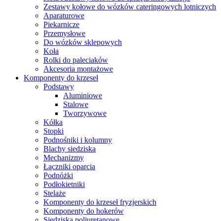
Zestawy kołowe do wózków cateringowych lotniczych
Aparaturowe
Piekarnicze
Przemysłowe
Do wózków sklepowych
Koła
Rolki do paleciaków
Akcesoria montażowe
Komponenty do krzeseł
Podstawy
Aluminiowe
Stalowe
Tworzywowe
Kółka
Stopki
Podnośniki i kolumny
Blachy siedziska
Mechanizmy
Łączniki oparcia
Podnóżki
Podłokietniki
Stelaże
Komponenty do krzeseł fryzjerskich
Komponenty do hokerów
Siedziska poliuretanowe