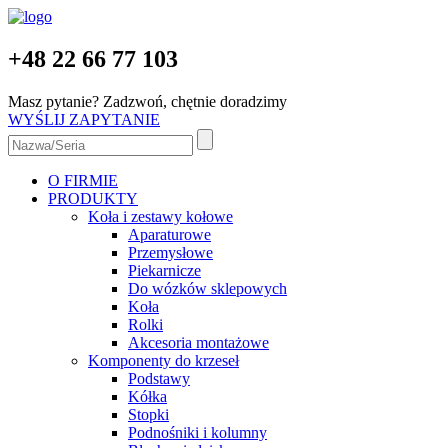
+48 22 66 77 103
Masz pytanie? Zadzwoń, chętnie doradzimy
WYŚLIJ ZAPYTANIE
O FIRMIE
PRODUKTY
Koła i zestawy kołowe
Aparaturowe
Przemysłowe
Piekarnicze
Do wózków sklepowych
Koła
Rolki
Akcesoria montażowe
Komponenty do krzeseł
Podstawy
Kółka
Stopki
Podnośniki i kolumny