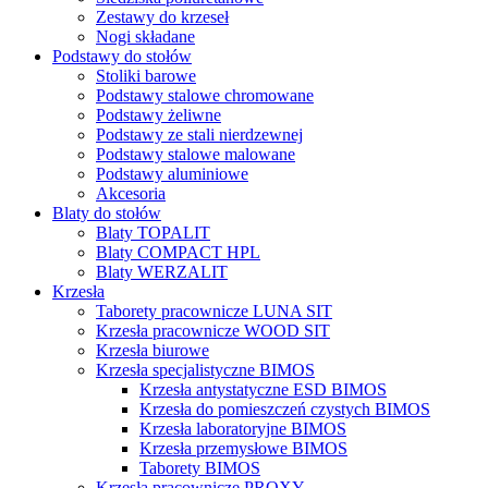
Zestawy do krzeseł
Nogi składane
Podstawy do stołów
Stoliki barowe
Podstawy stalowe chromowane
Podstawy żeliwne
Podstawy ze stali nierdzewnej
Podstawy stalowe malowane
Podstawy aluminiowe
Akcesoria
Blaty do stołów
Blaty TOPALIT
Blaty COMPACT HPL
Blaty WERZALIT
Krzesła
Taborety pracownicze LUNA SIT
Krzesła pracownicze WOOD SIT
Krzesła biurowe
Krzesła specjalistyczne BIMOS
Krzesła antystatyczne ESD BIMOS
Krzesła do pomieszczeń czystych BIMOS
Krzesła laboratoryjne BIMOS
Krzesła przemysłowe BIMOS
Taborety BIMOS
Krzesła pracownicze PROXY