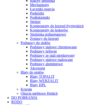
Blachy siedziska
Mechanizmy
Łączniki oparcia
Podnóżki
Podłokietniki
Stelaże
Komponenty do krzeseł fryzjerskich
Komponenty do hokerów
Siedziska poliuretanowe
Zestawy do krzeseł
Podstawy do stołów
Podstawy stalowe chromowane
Podstawy żeliwne
Podstawy ze stali nierdzewnej
Podstawy stalowe malowane
Podstawy aluminiowe
Akcesoria
Blaty do stołów
Blaty TOPALIT
Blaty WERZALIT
Blaty HPL
Krzesła
Okucia meblowe Hettich
DO POBRANIA
RODO