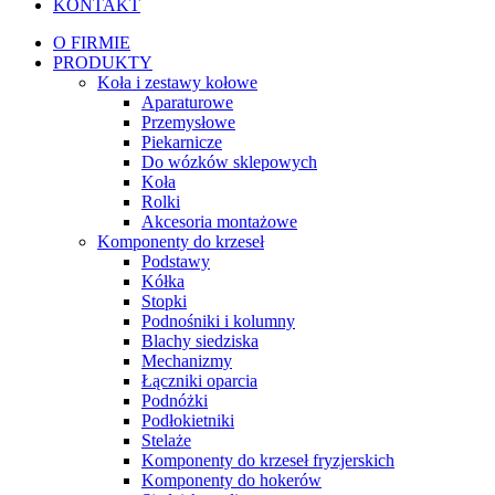
KONTAKT
O FIRMIE
PRODUKTY
Koła i zestawy kołowe
Aparaturowe
Przemysłowe
Piekarnicze
Do wózków sklepowych
Koła
Rolki
Akcesoria montażowe
Komponenty do krzeseł
Podstawy
Kółka
Stopki
Podnośniki i kolumny
Blachy siedziska
Mechanizmy
Łączniki oparcia
Podnóżki
Podłokietniki
Stelaże
Komponenty do krzeseł fryzjerskich
Komponenty do hokerów