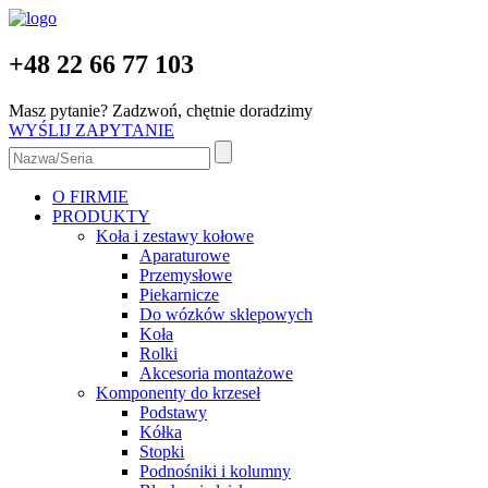
+48 22 66 77 103
Masz pytanie? Zadzwoń, chętnie doradzimy
WYŚLIJ ZAPYTANIE
O FIRMIE
PRODUKTY
Koła i zestawy kołowe
Aparaturowe
Przemysłowe
Piekarnicze
Do wózków sklepowych
Koła
Rolki
Akcesoria montażowe
Komponenty do krzeseł
Podstawy
Kółka
Stopki
Podnośniki i kolumny