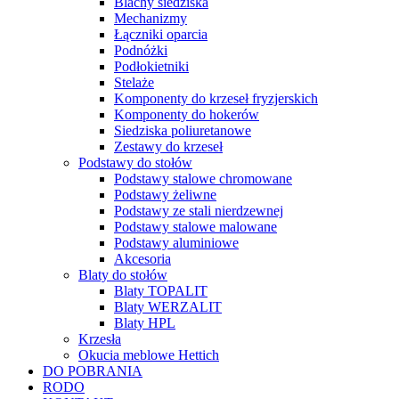
Blachy siedziska
Mechanizmy
Łączniki oparcia
Podnóżki
Podłokietniki
Stelaże
Komponenty do krzeseł fryzjerskich
Komponenty do hokerów
Siedziska poliuretanowe
Zestawy do krzeseł
Podstawy do stołów
Podstawy stalowe chromowane
Podstawy żeliwne
Podstawy ze stali nierdzewnej
Podstawy stalowe malowane
Podstawy aluminiowe
Akcesoria
Blaty do stołów
Blaty TOPALIT
Blaty WERZALIT
Blaty HPL
Krzesła
Okucia meblowe Hettich
DO POBRANIA
RODO