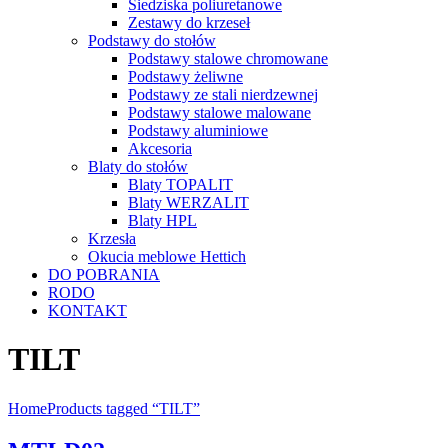
Siedziska poliuretanowe
Zestawy do krzeseł
Podstawy do stołów
Podstawy stalowe chromowane
Podstawy żeliwne
Podstawy ze stali nierdzewnej
Podstawy stalowe malowane
Podstawy aluminiowe
Akcesoria
Blaty do stołów
Blaty TOPALIT
Blaty WERZALIT
Blaty HPL
Krzesła
Okucia meblowe Hettich
DO POBRANIA
RODO
KONTAKT
TILT
Home
Products tagged “TILT”