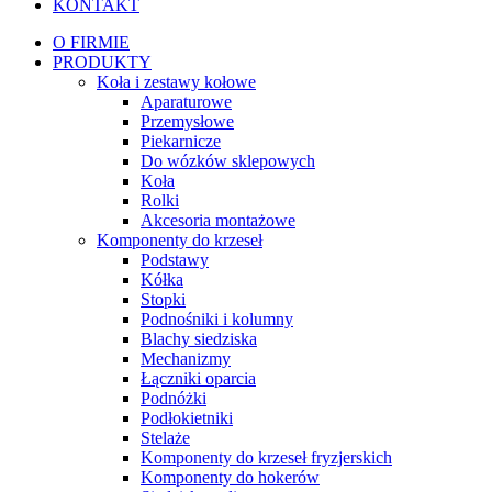
KONTAKT
O FIRMIE
PRODUKTY
Koła i zestawy kołowe
Aparaturowe
Przemysłowe
Piekarnicze
Do wózków sklepowych
Koła
Rolki
Akcesoria montażowe
Komponenty do krzeseł
Podstawy
Kółka
Stopki
Podnośniki i kolumny
Blachy siedziska
Mechanizmy
Łączniki oparcia
Podnóżki
Podłokietniki
Stelaże
Komponenty do krzeseł fryzjerskich
Komponenty do hokerów