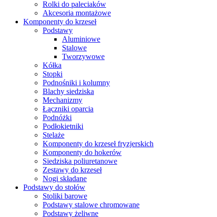
Rolki do paleciaków
Akcesoria montażowe
Komponenty do krzeseł
Podstawy
Aluminiowe
Stalowe
Tworzywowe
Kółka
Stopki
Podnośniki i kolumny
Blachy siedziska
Mechanizmy
Łączniki oparcia
Podnóżki
Podłokietniki
Stelaże
Komponenty do krzeseł fryzjerskich
Komponenty do hokerów
Siedziska poliuretanowe
Zestawy do krzeseł
Nogi składane
Podstawy do stołów
Stoliki barowe
Podstawy stalowe chromowane
Podstawy żeliwne