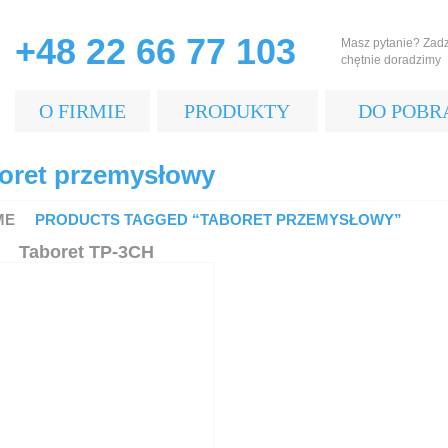
+48 22 66 77 103
Masz pytanie? Zad
chętnie doradzimy
O FIRMIE
PRODUKTY
DO POBR
oret przemysłowy
ME
PRODUCTS TAGGED “TABORET PRZEMYSŁOWY”
Taboret TP-3CH