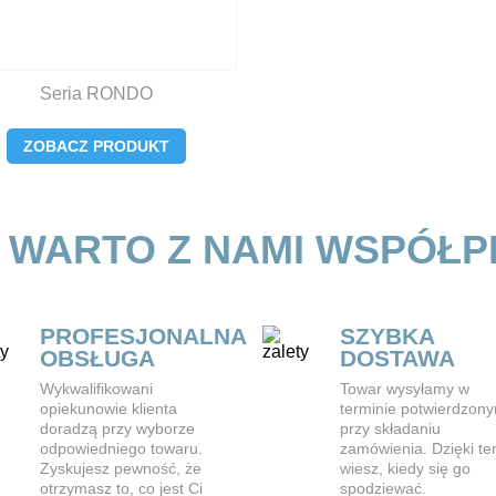
Seria RONDO
ZOBACZ PRODUKT
 WARTO Z NAMI WSPÓŁ
PROFESJONALNA
SZYBKA
OBSŁUGA
DOSTAWA
Wykwalifikowani
Towar wysyłamy w
opiekunowie klienta
terminie potwierdzon
doradzą przy wyborze
przy składaniu
odpowiedniego towaru.
zamówienia. Dzięki t
Zyskujesz pewność, że
wiesz, kiedy się go
otrzymasz to, co jest Ci
spodziewać.