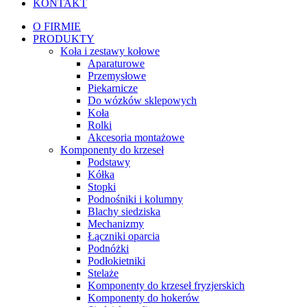
KONTAKT
O FIRMIE
PRODUKTY
Koła i zestawy kołowe
Aparaturowe
Przemysłowe
Piekarnicze
Do wózków sklepowych
Koła
Rolki
Akcesoria montażowe
Komponenty do krzeseł
Podstawy
Kółka
Stopki
Podnośniki i kolumny
Blachy siedziska
Mechanizmy
Łączniki oparcia
Podnóżki
Podłokietniki
Stelaże
Komponenty do krzeseł fryzjerskich
Komponenty do hokerów