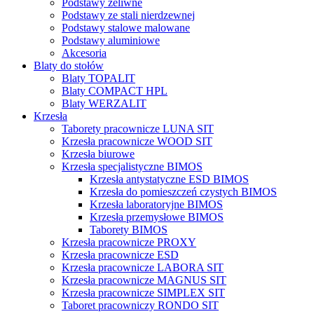
Podstawy żeliwne
Podstawy ze stali nierdzewnej
Podstawy stalowe malowane
Podstawy aluminiowe
Akcesoria
Blaty do stołów
Blaty TOPALIT
Blaty COMPACT HPL
Blaty WERZALIT
Krzesła
Taborety pracownicze LUNA SIT
Krzesła pracownicze WOOD SIT
Krzesła biurowe
Krzesła specjalistyczne BIMOS
Krzesła antystatyczne ESD BIMOS
Krzesła do pomieszczeń czystych BIMOS
Krzesła laboratoryjne BIMOS
Krzesła przemysłowe BIMOS
Taborety BIMOS
Krzesła pracownicze PROXY
Krzesła pracownicze ESD
Krzesła pracownicze LABORA SIT
Krzesła pracownicze MAGNUS SIT
Krzesła pracownicze SIMPLEX SIT
Taboret pracowniczy RONDO SIT