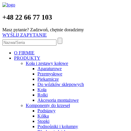
+48 22 66 77 103
Masz pytanie? Zadzwoń, chętnie doradzimy
WYŚLIJ ZAPYTANIE
O FIRMIE
PRODUKTY
Koła i zestawy kołowe
Aparaturowe
Przemysłowe
Piekarnicze
Do wózków sklepowych
Koła
Rolki
Akcesoria montażowe
Komponenty do krzeseł
Podstawy
Kółka
Stopki
Podnośniki i kolumny