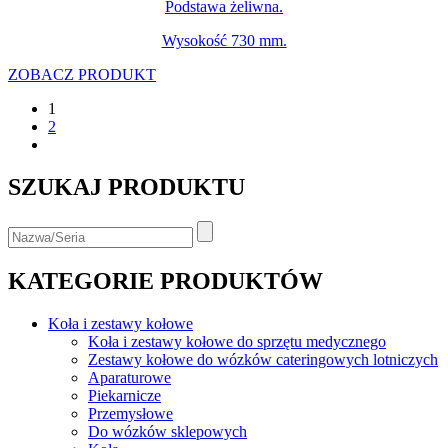
Podstawa żeliwna.
Wysokość 730 mm.
ZOBACZ PRODUKT
1
2
SZUKAJ PRODUKTU
KATEGORIE PRODUKTÓW
Koła i zestawy kołowe
Koła i zestawy kołowe do sprzętu medycznego
Zestawy kołowe do wózków cateringowych lotniczych
Aparaturowe
Piekarnicze
Przemysłowe
Do wózków sklepowych