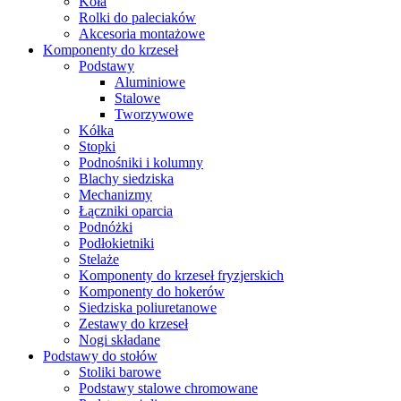
Koła
Rolki do paleciaków
Akcesoria montażowe
Komponenty do krzeseł
Podstawy
Aluminiowe
Stalowe
Tworzywowe
Kółka
Stopki
Podnośniki i kolumny
Blachy siedziska
Mechanizmy
Łączniki oparcia
Podnóżki
Podłokietniki
Stelaże
Komponenty do krzeseł fryzjerskich
Komponenty do hokerów
Siedziska poliuretanowe
Zestawy do krzeseł
Nogi składane
Podstawy do stołów
Stoliki barowe
Podstawy stalowe chromowane