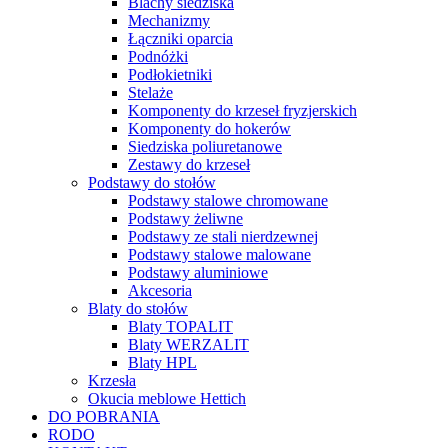
Blachy siedziska
Mechanizmy
Łączniki oparcia
Podnóżki
Podłokietniki
Stelaże
Komponenty do krzeseł fryzjerskich
Komponenty do hokerów
Siedziska poliuretanowe
Zestawy do krzeseł
Podstawy do stołów
Podstawy stalowe chromowane
Podstawy żeliwne
Podstawy ze stali nierdzewnej
Podstawy stalowe malowane
Podstawy aluminiowe
Akcesoria
Blaty do stołów
Blaty TOPALIT
Blaty WERZALIT
Blaty HPL
Krzesła
Okucia meblowe Hettich
DO POBRANIA
RODO