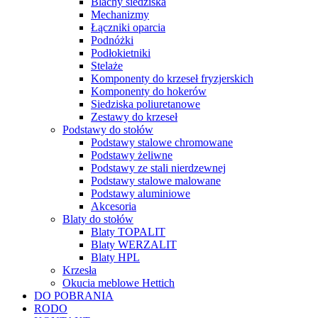
Blachy siedziska
Mechanizmy
Łączniki oparcia
Podnóżki
Podłokietniki
Stelaże
Komponenty do krzeseł fryzjerskich
Komponenty do hokerów
Siedziska poliuretanowe
Zestawy do krzeseł
Podstawy do stołów
Podstawy stalowe chromowane
Podstawy żeliwne
Podstawy ze stali nierdzewnej
Podstawy stalowe malowane
Podstawy aluminiowe
Akcesoria
Blaty do stołów
Blaty TOPALIT
Blaty WERZALIT
Blaty HPL
Krzesła
Okucia meblowe Hettich
DO POBRANIA
RODO