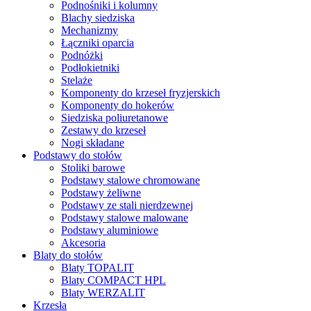
Podnośniki i kolumny
Blachy siedziska
Mechanizmy
Łączniki oparcia
Podnóżki
Podłokietniki
Stelaże
Komponenty do krzeseł fryzjerskich
Komponenty do hokerów
Siedziska poliuretanowe
Zestawy do krzeseł
Nogi składane
Podstawy do stołów
Stoliki barowe
Podstawy stalowe chromowane
Podstawy żeliwne
Podstawy ze stali nierdzewnej
Podstawy stalowe malowane
Podstawy aluminiowe
Akcesoria
Blaty do stołów
Blaty TOPALIT
Blaty COMPACT HPL
Blaty WERZALIT
Krzesła