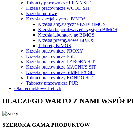
Taborety pracownicze LUNA SIT
Krzesła pracownicze WOOD SIT
Krzesła biurowe
Krzesła specjalistyczne BIMOS
Krzesła antystatyczne ESD BIMOS
Krzesła do pomieszczeń czystych BIMOS
Krzesła laboratoryjne BIMOS
Krzesła przemysłowe BIMOS
Taborety BIMOS
Krzesła pracownicze PROXY
Krzesła pracownicze ESD
Krzesła pracownicze LABORA SIT
Krzesła pracownicze MAGNUS SIT
Krzesła pracownicze SIMPLEX SIT
Taboret pracowniczy RONDO SIT
Taborety pracownicze PUR
Okucia meblowe Hettich
DLACZEGO WARTO Z NAMI WSPÓŁ
SZEROKA GAMA PRODUKTÓW