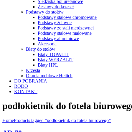
Siedziska poliuretanowe
Zestawy do krzeseł
Podstawy do stołów
Podstawy stalowe chromowane
Podstawy żeliwne
Podstawy ze stali nierdzewnej
Podstawy stalowe malowane
Podstawy aluminiowe
Akcesoria
Blaty do stołów
Blaty TOPALIT
Blaty WERZALIT
Blaty HPL
Krzesła
Okucia meblowe Hettich
DO POBRANIA
RODO
KONTAKT
podłokietnik do fotela biuroweg
Home
Products tagged “podłokietnik do fotela biurowego”