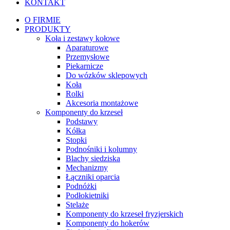
KONTAKT
O FIRMIE
PRODUKTY
Koła i zestawy kołowe
Aparaturowe
Przemysłowe
Piekarnicze
Do wózków sklepowych
Koła
Rolki
Akcesoria montażowe
Komponenty do krzeseł
Podstawy
Kółka
Stopki
Podnośniki i kolumny
Blachy siedziska
Mechanizmy
Łączniki oparcia
Podnóżki
Podłokietniki
Stelaże
Komponenty do krzeseł fryzjerskich
Komponenty do hokerów