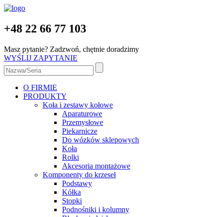
+48 22 66 77 103
Masz pytanie? Zadzwoń, chętnie doradzimy
WYŚLIJ ZAPYTANIE
O FIRMIE
PRODUKTY
Koła i zestawy kołowe
Aparaturowe
Przemysłowe
Piekarnicze
Do wózków sklepowych
Koła
Rolki
Akcesoria montażowe
Komponenty do krzeseł
Podstawy
Kółka
Stopki
Podnośniki i kolumny