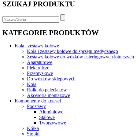
SZUKAJ PRODUKTU
KATEGORIE PRODUKTÓW
Koła i zestawy kołowe
Koła i zestawy kołowe do sprzętu medycznego
Zestawy kołowe do wózków cateringowych lotniczych
Aparaturowe
Piekarnicze
Przemysłowe
Do wózków sklepowych
Koła
Rolki do paleciaków
Akcesoria montażowe
Komponenty do krzeseł
Podstawy
Aluminiowe
Stalowe
Tworzywowe
Kółka
Stopki