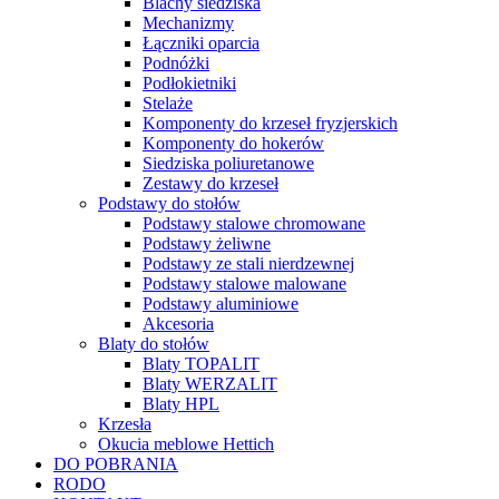
Blachy siedziska
Mechanizmy
Łączniki oparcia
Podnóżki
Podłokietniki
Stelaże
Komponenty do krzeseł fryzjerskich
Komponenty do hokerów
Siedziska poliuretanowe
Zestawy do krzeseł
Podstawy do stołów
Podstawy stalowe chromowane
Podstawy żeliwne
Podstawy ze stali nierdzewnej
Podstawy stalowe malowane
Podstawy aluminiowe
Akcesoria
Blaty do stołów
Blaty TOPALIT
Blaty WERZALIT
Blaty HPL
Krzesła
Okucia meblowe Hettich
DO POBRANIA
RODO