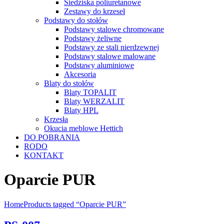
Siedziska poliuretanowe
Zestawy do krzeseł
Podstawy do stołów
Podstawy stalowe chromowane
Podstawy żeliwne
Podstawy ze stali nierdzewnej
Podstawy stalowe malowane
Podstawy aluminiowe
Akcesoria
Blaty do stołów
Blaty TOPALIT
Blaty WERZALIT
Blaty HPL
Krzesła
Okucia meblowe Hettich
DO POBRANIA
RODO
KONTAKT
Oparcie PUR
Home
Products tagged “Oparcie PUR”