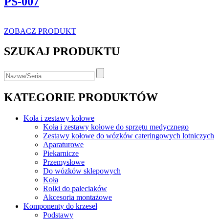
PS-007
ZOBACZ PRODUKT
SZUKAJ PRODUKTU
KATEGORIE PRODUKTÓW
Koła i zestawy kołowe
Koła i zestawy kołowe do sprzętu medycznego
Zestawy kołowe do wózków cateringowych lotniczych
Aparaturowe
Piekarnicze
Przemysłowe
Do wózków sklepowych
Koła
Rolki do paleciaków
Akcesoria montażowe
Komponenty do krzeseł
Podstawy