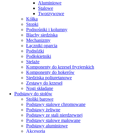
Aluminiowe
Stalowe
Tworzywowe
Kółka
Stopki
Podnośniki i kolumny
Blachy siedziska
Mechanizmy
Łączniki oparcia
Podnóżki
Podłokietniki
Stelaże
Komponenty do krzeseł fryzjerskich
Komponenty do hokerów
Siedziska poliuretanowe
Zestawy do krzeseł
Nogi składane
Podstawy do stołów
Stoliki barowe
Podstawy stalowe chromowane
Podstawy żeliwne
Podstawy ze stali nierdzewnej
Podstawy stalowe malowane
Podstawy aluminiowe
Akcesoria