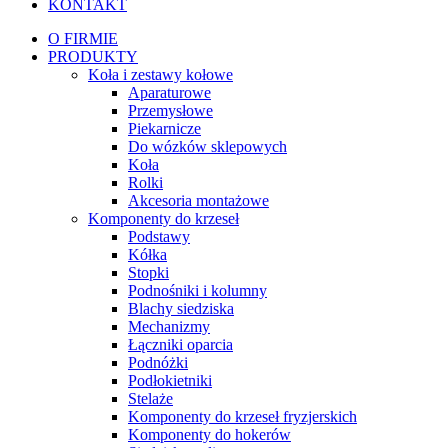
KONTAKT
O FIRMIE
PRODUKTY
Koła i zestawy kołowe
Aparaturowe
Przemysłowe
Piekarnicze
Do wózków sklepowych
Koła
Rolki
Akcesoria montażowe
Komponenty do krzeseł
Podstawy
Kółka
Stopki
Podnośniki i kolumny
Blachy siedziska
Mechanizmy
Łączniki oparcia
Podnóżki
Podłokietniki
Stelaże
Komponenty do krzeseł fryzjerskich
Komponenty do hokerów