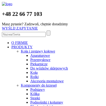
+48 22 66 77 103
Masz pytanie? Zadzwoń, chętnie doradzimy
WYŚLIJ ZAPYTANIE
O FIRMIE
PRODUKTY
Koła i zestawy kołowe
Aparaturowe
Przemysłowe
Piekarnicze
Do wózków sklepowych
Koła
Rolki
Akcesoria montażowe
Komponenty do krzeseł
Podstawy
Kółka
Stopki
Podnośniki i kolumny