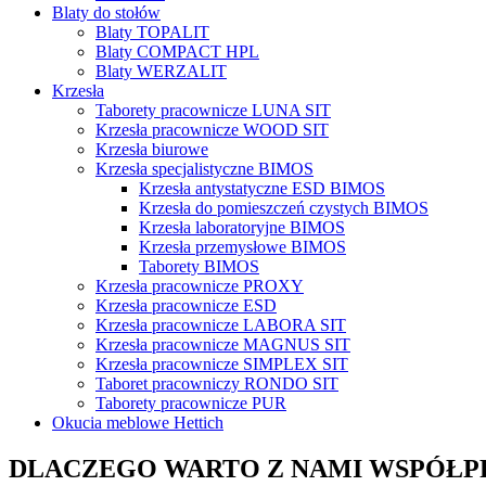
Blaty do stołów
Blaty TOPALIT
Blaty COMPACT HPL
Blaty WERZALIT
Krzesła
Taborety pracownicze LUNA SIT
Krzesła pracownicze WOOD SIT
Krzesła biurowe
Krzesła specjalistyczne BIMOS
Krzesła antystatyczne ESD BIMOS
Krzesła do pomieszczeń czystych BIMOS
Krzesła laboratoryjne BIMOS
Krzesła przemysłowe BIMOS
Taborety BIMOS
Krzesła pracownicze PROXY
Krzesła pracownicze ESD
Krzesła pracownicze LABORA SIT
Krzesła pracownicze MAGNUS SIT
Krzesła pracownicze SIMPLEX SIT
Taboret pracowniczy RONDO SIT
Taborety pracownicze PUR
Okucia meblowe Hettich
DLACZEGO WARTO Z NAMI WSPÓŁ