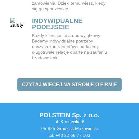
zamówienia. Dzięki temu wiesz, kiedy
się go spodziewać.
INDYWIDUALNE
PODEJŚCIE
Każdy klient jest dla nas wyjątkowy.
Badamy indywidualne potrzeby
naszych kontrahentów i budujemy
długotrwałe relacje oparte na zaufaniu
i zadowoleniu.
CZYTAJ WIĘCEJ NA STRONIE O FIRMIE
POLSTEIN Sp. z o.o.
ul. Królewska 6
05-825 Grodzisk Mazowiecki
tel: +48 22 66 77 103