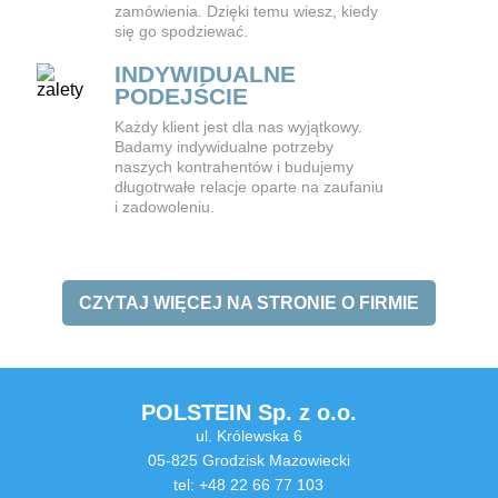
zamówienia. Dzięki temu wiesz, kiedy
się go spodziewać.
INDYWIDUALNE
PODEJŚCIE
Każdy klient jest dla nas wyjątkowy.
Badamy indywidualne potrzeby
naszych kontrahentów i budujemy
długotrwałe relacje oparte na zaufaniu
i zadowoleniu.
CZYTAJ WIĘCEJ NA STRONIE O FIRMIE
POLSTEIN Sp. z o.o.
ul. Królewska 6
05-825 Grodzisk Mazowiecki
tel: +48 22 66 77 103