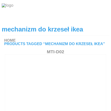
O FIRMIE
mechanizm do krzeseł ikea
PRODUKTY
Koła i zestawy kołowe
HOME
PRODUCTS TAGGED “MECHANIZM DO KRZESEŁ IKEA”
Komponenty do krzeseł
MTI-D02
Podstawy do stołów
Blaty do stołów
Krzesła
Okucia meblowe Hettich
DO POBRANIA
RODO
KONTAKT