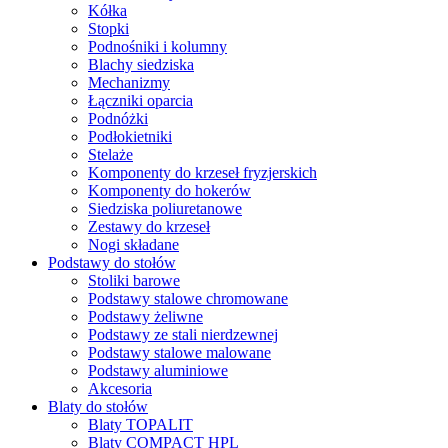
Kółka
Stopki
Podnośniki i kolumny
Blachy siedziska
Mechanizmy
Łączniki oparcia
Podnóżki
Podłokietniki
Stelaże
Komponenty do krzeseł fryzjerskich
Komponenty do hokerów
Siedziska poliuretanowe
Zestawy do krzeseł
Nogi składane
Podstawy do stołów
Stoliki barowe
Podstawy stalowe chromowane
Podstawy żeliwne
Podstawy ze stali nierdzewnej
Podstawy stalowe malowane
Podstawy aluminiowe
Akcesoria
Blaty do stołów
Blaty TOPALIT
Blaty COMPACT HPL