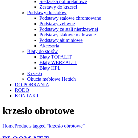
Siedziska poliuretanowe
Zestawy do krzeseł
Podstawy do stołów
Podstawy stalowe chromowane
Podstawy żeliwne
Podstawy ze stali nierdzewnej
Podstawy stalowe malowane
Podstawy aluminiowe
Akcesoria
Blaty do stołów
Blaty TOPALIT
Blaty WERZALIT
Blaty HPL
Krzesła
Okucia meblowe Hettich
DO POBRANIA
RODO
KONTAKT
krzesło obrotowe
Home
Products tagged “krzesło obrotowe”