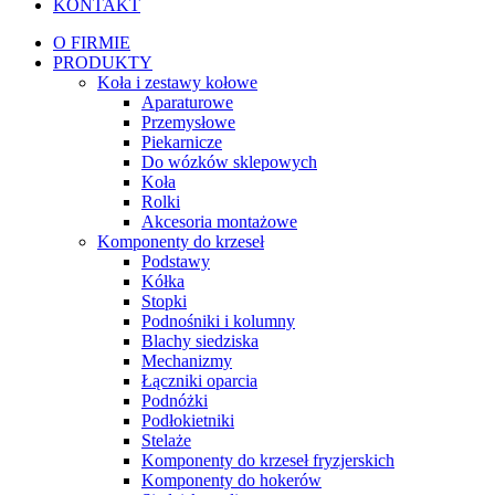
KONTAKT
O FIRMIE
PRODUKTY
Koła i zestawy kołowe
Aparaturowe
Przemysłowe
Piekarnicze
Do wózków sklepowych
Koła
Rolki
Akcesoria montażowe
Komponenty do krzeseł
Podstawy
Kółka
Stopki
Podnośniki i kolumny
Blachy siedziska
Mechanizmy
Łączniki oparcia
Podnóżki
Podłokietniki
Stelaże
Komponenty do krzeseł fryzjerskich
Komponenty do hokerów