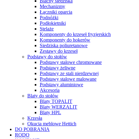
Blachy siedziska
Mechanizmy
Łączniki oparcia
Podnóżki
Podłokietniki
Stelaże
Komponenty do krzeseł fryzjerskich
Komponenty do hokerów
Siedziska poliuretanowe
Zestawy do krzeseł
Podstawy do stołów
Podstawy stalowe chromowane
Podstawy żeliwne
Podstawy ze stali nierdzewnej
Podstawy stalowe malowane
Podstawy aluminiowe
Akcesoria
Blaty do stołów
Blaty TOPALIT
Blaty WERZALIT
Blaty HPL
Krzesła
Okucia meblowe Hettich
DO POBRANIA
RODO