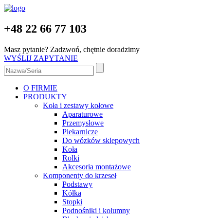
+48 22 66 77 103
Masz pytanie? Zadzwoń, chętnie doradzimy
WYŚLIJ ZAPYTANIE
O FIRMIE
PRODUKTY
Koła i zestawy kołowe
Aparaturowe
Przemysłowe
Piekarnicze
Do wózków sklepowych
Koła
Rolki
Akcesoria montażowe
Komponenty do krzeseł
Podstawy
Kółka
Stopki
Podnośniki i kolumny