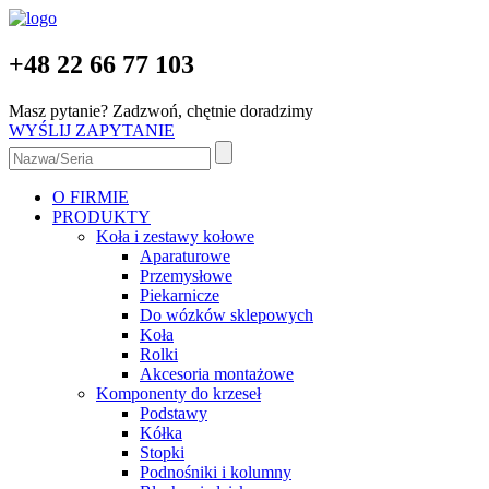
+48 22 66 77 103
Masz pytanie? Zadzwoń, chętnie doradzimy
WYŚLIJ ZAPYTANIE
O FIRMIE
PRODUKTY
Koła i zestawy kołowe
Aparaturowe
Przemysłowe
Piekarnicze
Do wózków sklepowych
Koła
Rolki
Akcesoria montażowe
Komponenty do krzeseł
Podstawy
Kółka
Stopki
Podnośniki i kolumny