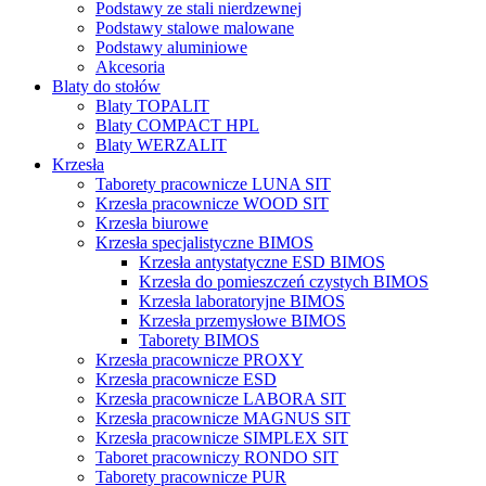
Podstawy ze stali nierdzewnej
Podstawy stalowe malowane
Podstawy aluminiowe
Akcesoria
Blaty do stołów
Blaty TOPALIT
Blaty COMPACT HPL
Blaty WERZALIT
Krzesła
Taborety pracownicze LUNA SIT
Krzesła pracownicze WOOD SIT
Krzesła biurowe
Krzesła specjalistyczne BIMOS
Krzesła antystatyczne ESD BIMOS
Krzesła do pomieszczeń czystych BIMOS
Krzesła laboratoryjne BIMOS
Krzesła przemysłowe BIMOS
Taborety BIMOS
Krzesła pracownicze PROXY
Krzesła pracownicze ESD
Krzesła pracownicze LABORA SIT
Krzesła pracownicze MAGNUS SIT
Krzesła pracownicze SIMPLEX SIT
Taboret pracowniczy RONDO SIT
Taborety pracownicze PUR