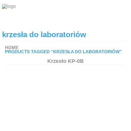
O FIRMIE
krzesła do laboratoriów
PRODUKTY
Koła i zestawy kołowe
HOME
PRODUCTS TAGGED “KRZESŁA DO LABORATORIÓW”
Komponenty do krzeseł
Krzesło KP-0B
Podstawy do stołów
Blaty do stołów
Krzesła
Okucia meblowe Hettich
DO POBRANIA
RODO
KONTAKT