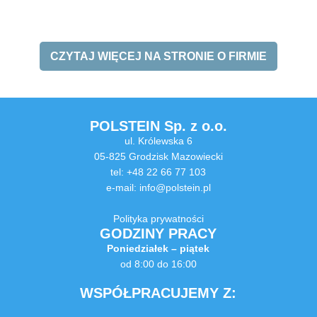
CZYTAJ WIĘCEJ NA STRONIE O FIRMIE
POLSTEIN Sp. z o.o.
ul. Królewska 6
05-825 Grodzisk Mazowiecki
tel: +48 22 66 77 103
e-mail:
info@polstein.pl
Polityka prywatności
GODZINY PRACY
Poniedziałek – piątek
od 8:00 do 16:00
WSPÓŁPRACUJEMY Z: