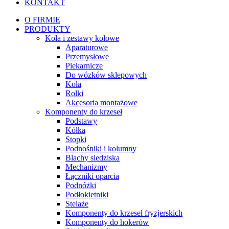
KONTAKT
O FIRMIE
PRODUKTY
Koła i zestawy kołowe
Aparaturowe
Przemysłowe
Piekarnicze
Do wózków sklepowych
Koła
Rolki
Akcesoria montażowe
Komponenty do krzeseł
Podstawy
Kółka
Stopki
Podnośniki i kolumny
Blachy siedziska
Mechanizmy
Łączniki oparcia
Podnóżki
Podłokietniki
Stelaże
Komponenty do krzeseł fryzjerskich
Komponenty do hokerów