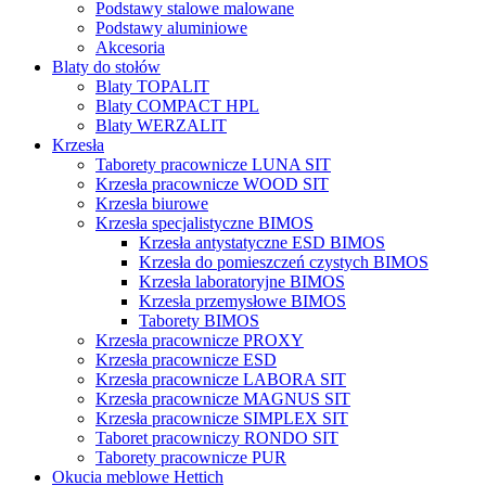
Podstawy stalowe malowane
Podstawy aluminiowe
Akcesoria
Blaty do stołów
Blaty TOPALIT
Blaty COMPACT HPL
Blaty WERZALIT
Krzesła
Taborety pracownicze LUNA SIT
Krzesła pracownicze WOOD SIT
Krzesła biurowe
Krzesła specjalistyczne BIMOS
Krzesła antystatyczne ESD BIMOS
Krzesła do pomieszczeń czystych BIMOS
Krzesła laboratoryjne BIMOS
Krzesła przemysłowe BIMOS
Taborety BIMOS
Krzesła pracownicze PROXY
Krzesła pracownicze ESD
Krzesła pracownicze LABORA SIT
Krzesła pracownicze MAGNUS SIT
Krzesła pracownicze SIMPLEX SIT
Taboret pracowniczy RONDO SIT
Taborety pracownicze PUR
Okucia meblowe Hettich