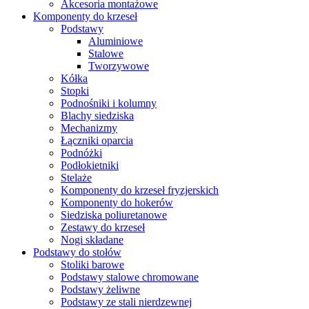
Akcesoria montażowe
Komponenty do krzeseł
Podstawy
Aluminiowe
Stalowe
Tworzywowe
Kółka
Stopki
Podnośniki i kolumny
Blachy siedziska
Mechanizmy
Łączniki oparcia
Podnóżki
Podłokietniki
Stelaże
Komponenty do krzeseł fryzjerskich
Komponenty do hokerów
Siedziska poliuretanowe
Zestawy do krzeseł
Nogi składane
Podstawy do stołów
Stoliki barowe
Podstawy stalowe chromowane
Podstawy żeliwne
Podstawy ze stali nierdzewnej