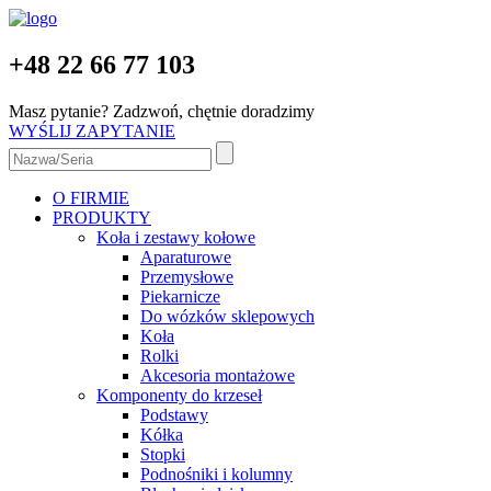
+48 22 66 77 103
Masz pytanie? Zadzwoń, chętnie doradzimy
WYŚLIJ ZAPYTANIE
O FIRMIE
PRODUKTY
Koła i zestawy kołowe
Aparaturowe
Przemysłowe
Piekarnicze
Do wózków sklepowych
Koła
Rolki
Akcesoria montażowe
Komponenty do krzeseł
Podstawy
Kółka
Stopki
Podnośniki i kolumny