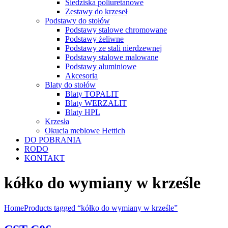
Siedziska poliuretanowe
Zestawy do krzeseł
Podstawy do stołów
Podstawy stalowe chromowane
Podstawy żeliwne
Podstawy ze stali nierdzewnej
Podstawy stalowe malowane
Podstawy aluminiowe
Akcesoria
Blaty do stołów
Blaty TOPALIT
Blaty WERZALIT
Blaty HPL
Krzesła
Okucia meblowe Hettich
DO POBRANIA
RODO
KONTAKT
kółko do wymiany w krześle
Home
Products tagged “kółko do wymiany w krześle”