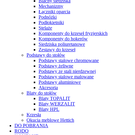
Blachy siedziska
Mechanizmy
Łączniki oparcia
Podnóżki
Podłokietniki
Stelaże
Komponenty do krzeseł fryzjerskich
Komponenty do hokerów
Siedziska poliuretanowe
Zestawy do krzeseł
Podstawy do stołów
Podstawy stalowe chromowane
Podstawy żeliwne
Podstawy ze stali nierdzewnej
Podstawy stalowe malowane
Podstawy aluminiowe
Akcesoria
Blaty do stołów
Blaty TOPALIT
Blaty WERZALIT
Blaty HPL
Krzesła
Okucia meblowe Hettich
DO POBRANIA
RODO