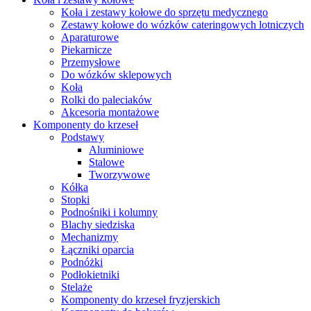
Koła i zestawy kołowe do sprzętu medycznego
Zestawy kołowe do wózków cateringowych lotniczych
Aparaturowe
Piekarnicze
Przemysłowe
Do wózków sklepowych
Koła
Rolki do paleciaków
Akcesoria montażowe
Komponenty do krzeseł
Podstawy
Aluminiowe
Stalowe
Tworzywowe
Kółka
Stopki
Podnośniki i kolumny
Blachy siedziska
Mechanizmy
Łączniki oparcia
Podnóżki
Podłokietniki
Stelaże
Komponenty do krzeseł fryzjerskich