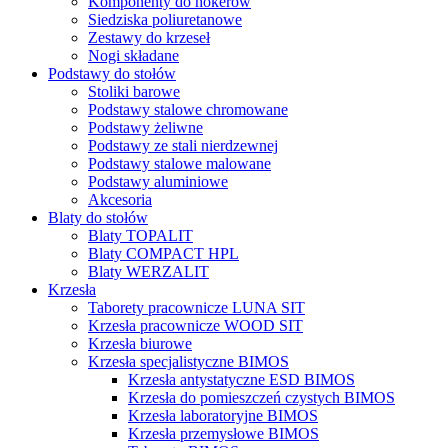
Komponenty do hokerów
Siedziska poliuretanowe
Zestawy do krzeseł
Nogi składane
Podstawy do stołów
Stoliki barowe
Podstawy stalowe chromowane
Podstawy żeliwne
Podstawy ze stali nierdzewnej
Podstawy stalowe malowane
Podstawy aluminiowe
Akcesoria
Blaty do stołów
Blaty TOPALIT
Blaty COMPACT HPL
Blaty WERZALIT
Krzesła
Taborety pracownicze LUNA SIT
Krzesła pracownicze WOOD SIT
Krzesła biurowe
Krzesła specjalistyczne BIMOS
Krzesła antystatyczne ESD BIMOS
Krzesła do pomieszczeń czystych BIMOS
Krzesła laboratoryjne BIMOS
Krzesła przemysłowe BIMOS