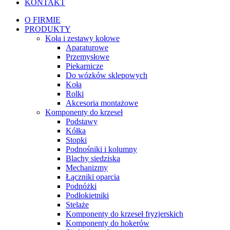
KONTAKT
O FIRMIE
PRODUKTY
Koła i zestawy kołowe
Aparaturowe
Przemysłowe
Piekarnicze
Do wózków sklepowych
Koła
Rolki
Akcesoria montażowe
Komponenty do krzeseł
Podstawy
Kółka
Stopki
Podnośniki i kolumny
Blachy siedziska
Mechanizmy
Łączniki oparcia
Podnóżki
Podłokietniki
Stelaże
Komponenty do krzeseł fryzjerskich
Komponenty do hokerów