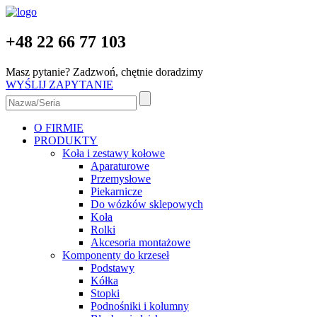
+48 22 66 77 103
Masz pytanie? Zadzwoń, chętnie doradzimy
WYŚLIJ ZAPYTANIE
O FIRMIE
PRODUKTY
Koła i zestawy kołowe
Aparaturowe
Przemysłowe
Piekarnicze
Do wózków sklepowych
Koła
Rolki
Akcesoria montażowe
Komponenty do krzeseł
Podstawy
Kółka
Stopki
Podnośniki i kolumny