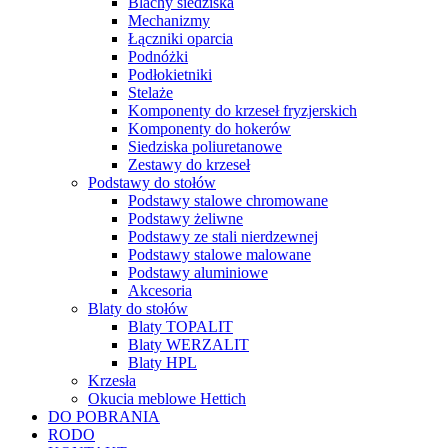
Blachy siedziska
Mechanizmy
Łączniki oparcia
Podnóżki
Podłokietniki
Stelaże
Komponenty do krzeseł fryzjerskich
Komponenty do hokerów
Siedziska poliuretanowe
Zestawy do krzeseł
Podstawy do stołów
Podstawy stalowe chromowane
Podstawy żeliwne
Podstawy ze stali nierdzewnej
Podstawy stalowe malowane
Podstawy aluminiowe
Akcesoria
Blaty do stołów
Blaty TOPALIT
Blaty WERZALIT
Blaty HPL
Krzesła
Okucia meblowe Hettich
DO POBRANIA
RODO