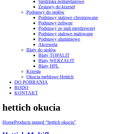
Siedziska poliuretanowe
Zestawy do krzeseł
Podstawy do stołów
Podstawy stalowe chromowane
Podstawy żeliwne
Podstawy ze stali nierdzewnej
Podstawy stalowe malowane
Podstawy aluminiowe
Akcesoria
Blaty do stołów
Blaty TOPALIT
Blaty WERZALIT
Blaty HPL
Krzesła
Okucia meblowe Hettich
DO POBRANIA
RODO
KONTAKT
hettich okucia
Home
Products tagged “hettich okucia”