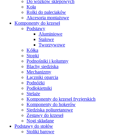
Do wózków sklepowych
Koła
Rolki do paleciaków
Akcesoria montażowe
Komponenty do krzeseł
Podstawy
Aluminiowe
Stalowe
Tworzywowe
Kółka
Stopki
Podnośniki i kolumny
Blachy siedziska
Mechanizmy
Łączniki oparcia
Podnóżki
Podłokietniki
Stelaże
Komponenty do krzeseł fryzjerskich
Komponenty do hokerów
Siedziska poliuretanowe
Zestawy do krzeseł
Nogi składane
Podstawy do stołów
Stoliki barowe