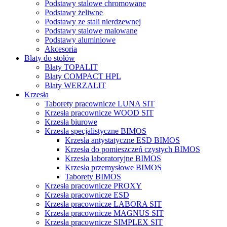
Podstawy stalowe chromowane
Podstawy żeliwne
Podstawy ze stali nierdzewnej
Podstawy stalowe malowane
Podstawy aluminiowe
Akcesoria
Blaty do stołów
Blaty TOPALIT
Blaty COMPACT HPL
Blaty WERZALIT
Krzesła
Taborety pracownicze LUNA SIT
Krzesła pracownicze WOOD SIT
Krzesła biurowe
Krzesła specjalistyczne BIMOS
Krzesła antystatyczne ESD BIMOS
Krzesła do pomieszczeń czystych BIMOS
Krzesła laboratoryjne BIMOS
Krzesła przemysłowe BIMOS
Taborety BIMOS
Krzesła pracownicze PROXY
Krzesła pracownicze ESD
Krzesła pracownicze LABORA SIT
Krzesła pracownicze MAGNUS SIT
Krzesła pracownicze SIMPLEX SIT