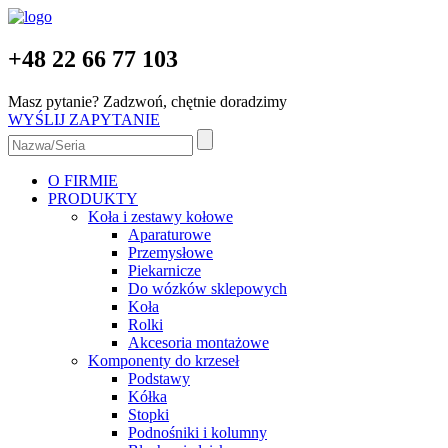
+48 22 66 77 103
Masz pytanie? Zadzwoń, chętnie doradzimy
WYŚLIJ ZAPYTANIE
O FIRMIE
PRODUKTY
Koła i zestawy kołowe
Aparaturowe
Przemysłowe
Piekarnicze
Do wózków sklepowych
Koła
Rolki
Akcesoria montażowe
Komponenty do krzeseł
Podstawy
Kółka
Stopki
Podnośniki i kolumny