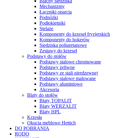
Blachy siedziska
Mechanizmy
Łączniki oparcia
Podnóżki
Podłokietniki
Stelaże
Komponenty do krzeseł fryzjerskich
Komponenty do hokerów
Siedziska poliuretanowe
Zestawy do krzeseł
Podstawy do stołów
Podstawy stalowe chromowane
Podstawy żeliwne
Podstawy ze stali nierdzewnej
Podstawy stalowe malowane
Podstawy aluminiowe
Akcesoria
Blaty do stołów
Blaty TOPALIT
Blaty WERZALIT
Blaty HPL
Krzesła
Okucia meblowe Hettich
DO POBRANIA
RODO