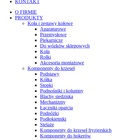
KONTAKT
O FIRMIE
PRODUKTY
Koła i zestawy kołowe
Aparaturowe
Przemysłowe
Piekarnicze
Do wózków sklepowych
Koła
Rolki
Akcesoria montażowe
Komponenty do krzeseł
Podstawy
Kółka
Stopki
Podnośniki i kolumny
Blachy siedziska
Mechanizmy
Łączniki oparcia
Podnóżki
Podłokietniki
Stelaże
Komponenty do krzeseł fryzjerskich
Komponenty do hokerów