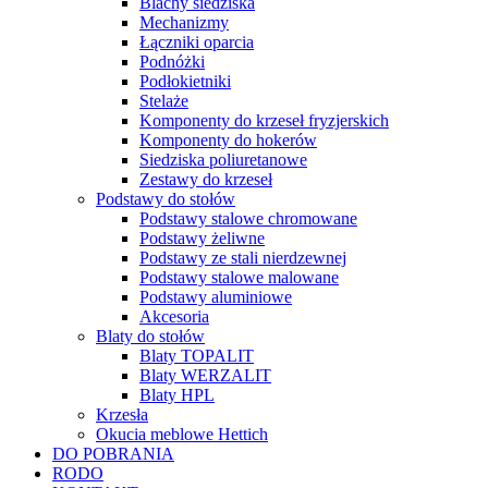
Blachy siedziska
Mechanizmy
Łączniki oparcia
Podnóżki
Podłokietniki
Stelaże
Komponenty do krzeseł fryzjerskich
Komponenty do hokerów
Siedziska poliuretanowe
Zestawy do krzeseł
Podstawy do stołów
Podstawy stalowe chromowane
Podstawy żeliwne
Podstawy ze stali nierdzewnej
Podstawy stalowe malowane
Podstawy aluminiowe
Akcesoria
Blaty do stołów
Blaty TOPALIT
Blaty WERZALIT
Blaty HPL
Krzesła
Okucia meblowe Hettich
DO POBRANIA
RODO