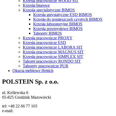
Krzesła pracownicze WOOD SIT
Krzesła biurowe
Krzesła specjalistyczne BIMOS
Krzesła antystatyczne ESD BIMOS
Krzesła do pomieszczeń czystych BIMOS
Krzesła laboratoryjne BIMOS
Krzesła przemysłowe BIMOS
Taborety BIMOS
Krzesła pracownicze PROXY
Krzesła pracownicze ESD
Krzesła pracownicze LABORA SIT
Krzesła pracownicze MAGNUS SIT
Krzesła pracownicze SIMPLEX SIT
Taboret pracowniczy RONDO SIT
Taborety pracownicze PUR
Okucia meblowe Hettich
POLSTEIN Sp. z o.o.
ul. Królewska 6
05-825 Grodzisk Mazowiecki
tel: +48 22 66 77 103
e-mail:
info@polstein.pl