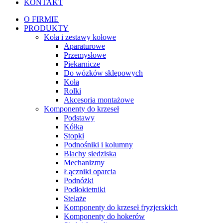
KONTAKT
O FIRMIE
PRODUKTY
Koła i zestawy kołowe
Aparaturowe
Przemysłowe
Piekarnicze
Do wózków sklepowych
Koła
Rolki
Akcesoria montażowe
Komponenty do krzeseł
Podstawy
Kółka
Stopki
Podnośniki i kolumny
Blachy siedziska
Mechanizmy
Łączniki oparcia
Podnóżki
Podłokietniki
Stelaże
Komponenty do krzeseł fryzjerskich
Komponenty do hokerów