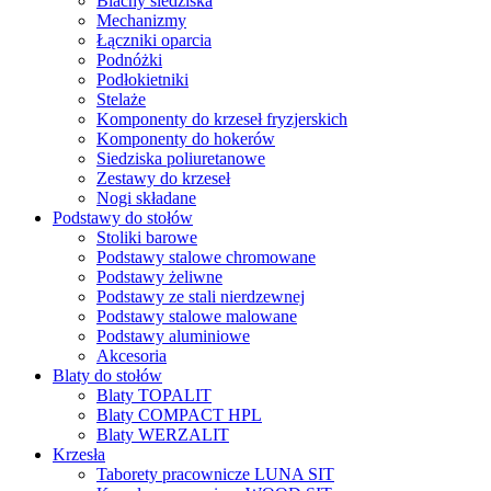
Blachy siedziska
Mechanizmy
Łączniki oparcia
Podnóżki
Podłokietniki
Stelaże
Komponenty do krzeseł fryzjerskich
Komponenty do hokerów
Siedziska poliuretanowe
Zestawy do krzeseł
Nogi składane
Podstawy do stołów
Stoliki barowe
Podstawy stalowe chromowane
Podstawy żeliwne
Podstawy ze stali nierdzewnej
Podstawy stalowe malowane
Podstawy aluminiowe
Akcesoria
Blaty do stołów
Blaty TOPALIT
Blaty COMPACT HPL
Blaty WERZALIT
Krzesła
Taborety pracownicze LUNA SIT