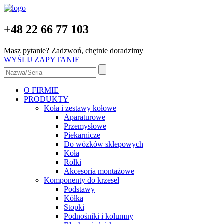
+48 22 66 77 103
Masz pytanie? Zadzwoń, chętnie doradzimy
WYŚLIJ ZAPYTANIE
O FIRMIE
PRODUKTY
Koła i zestawy kołowe
Aparaturowe
Przemysłowe
Piekarnicze
Do wózków sklepowych
Koła
Rolki
Akcesoria montażowe
Komponenty do krzeseł
Podstawy
Kółka
Stopki
Podnośniki i kolumny