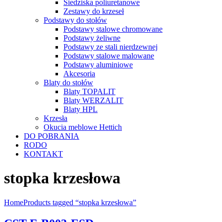
Siedziska poliuretanowe
Zestawy do krzeseł
Podstawy do stołów
Podstawy stalowe chromowane
Podstawy żeliwne
Podstawy ze stali nierdzewnej
Podstawy stalowe malowane
Podstawy aluminiowe
Akcesoria
Blaty do stołów
Blaty TOPALIT
Blaty WERZALIT
Blaty HPL
Krzesła
Okucia meblowe Hettich
DO POBRANIA
RODO
KONTAKT
stopka krzesłowa
Home
Products tagged “stopka krzesłowa”