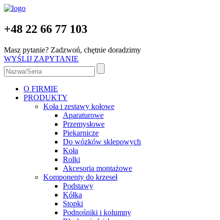
+48 22 66 77 103
Masz pytanie? Zadzwoń, chętnie doradzimy
WYŚLIJ ZAPYTANIE
O FIRMIE
PRODUKTY
Koła i zestawy kołowe
Aparaturowe
Przemysłowe
Piekarnicze
Do wózków sklepowych
Koła
Rolki
Akcesoria montażowe
Komponenty do krzeseł
Podstawy
Kółka
Stopki
Podnośniki i kolumny