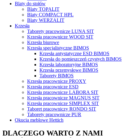
Blaty do stołów
Blaty TOPALIT
Blaty COMPACT HPL
Blaty WERZALIT
Krzesła
Taborety pracownicze LUNA SIT
Krzesła pracownicze WOOD SIT
Krzesła biurowe
Krzesła specjalistyczne BIMOS
Krzesła antystatyczne ESD BIMOS
Krzesła do pomieszczeń czystych BIMOS
Krzesła laboratoryjne BIMOS
Krzesła przemysłowe BIMOS
Taborety BIMOS
Krzesła pracownicze PROXY
Krzesła pracownicze ESD
Krzesła pracownicze LABORA SIT
Krzesła pracownicze MAGNUS SIT
Krzesła pracownicze SIMPLEX SIT
Taboret pracowniczy RONDO SIT
Taborety pracownicze PUR
Okucia meblowe Hettich
DLACZEGO WARTO Z NAMI