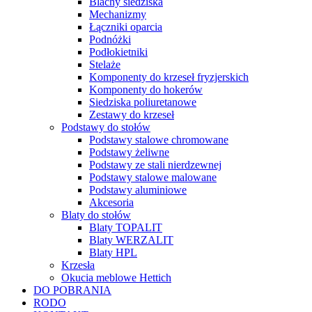
Blachy siedziska
Mechanizmy
Łączniki oparcia
Podnóżki
Podłokietniki
Stelaże
Komponenty do krzeseł fryzjerskich
Komponenty do hokerów
Siedziska poliuretanowe
Zestawy do krzeseł
Podstawy do stołów
Podstawy stalowe chromowane
Podstawy żeliwne
Podstawy ze stali nierdzewnej
Podstawy stalowe malowane
Podstawy aluminiowe
Akcesoria
Blaty do stołów
Blaty TOPALIT
Blaty WERZALIT
Blaty HPL
Krzesła
Okucia meblowe Hettich
DO POBRANIA
RODO