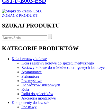
CST-F-B003-ESD
ZOBACZ PRODUKT
SZUKAJ PRODUKTU
KATEGORIE PRODUKTÓW
Koła i zestawy kołowe
Koła i zestawy kołowe do sprzętu medycznego
Zestawy kołowe do wózków cateringowych lotniczych
Aparaturowe
Piekarnicze
Przemysłowe
Do wózków sklepowych
Koła
Rolki do paleciaków
Akcesoria montażowe
Komponenty do krzeseł
Podstawy