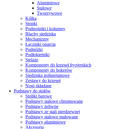
Aluminiowe
Stalowe
Tworzywowe
Kółka
Stopki
Podnośniki i kolumny
Blachy siedziska
Mechanizmy
Łączniki oparcia
Podnóżki
Podłokietniki
Stelaże
Komponenty do krzeseł fryzjerskich
Komponenty do hokerów
Siedziska poliuretanowe
Zestawy do krzeseł
Nogi składane
Podstawy do stołów
Stoliki barowe
Podstawy stalowe chromowane
Podstawy żeliwne
Podstawy ze stali nierdzewnej
Podstawy stalowe malowane
Podstawy aluminiowe
Akcesoria