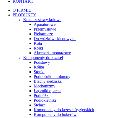
KONTAKT
O FIRMIE
PRODUKTY
Koła i zestawy kołowe
Aparaturowe
Przemysłowe
Piekarnicze
Do wózków sklepowych
Koła
Rolki
Akcesoria montażowe
Komponenty do krzeseł
Podstawy
Kółka
Stopki
Podnośniki i kolumny
Blachy siedziska
Mechanizmy
Łączniki oparcia
Podnóżki
Podłokietniki
Stelaże
Komponenty do krzeseł fryzjerskich
Komponenty do hokerów