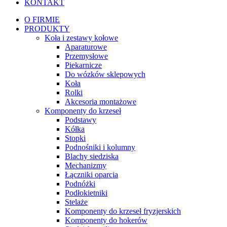
KONTAKT
O FIRMIE
PRODUKTY
Koła i zestawy kołowe
Aparaturowe
Przemysłowe
Piekarnicze
Do wózków sklepowych
Koła
Rolki
Akcesoria montażowe
Komponenty do krzeseł
Podstawy
Kółka
Stopki
Podnośniki i kolumny
Blachy siedziska
Mechanizmy
Łączniki oparcia
Podnóżki
Podłokietniki
Stelaże
Komponenty do krzeseł fryzjerskich
Komponenty do hokerów