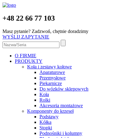
+48 22 66 77 103
Masz pytanie? Zadzwoń, chętnie doradzimy
WYŚLIJ ZAPYTANIE
O FIRMIE
PRODUKTY
Koła i zestawy kołowe
Aparaturowe
Przemysłowe
Piekarnicze
Do wózków sklepowych
Koła
Rolki
Akcesoria montażowe
Komponenty do krzeseł
Podstawy
Kółka
Stopki
Podnośniki i kolumny