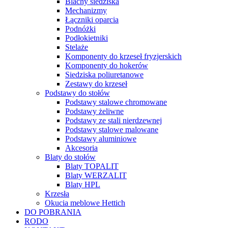
Blachy siedziska
Mechanizmy
Łączniki oparcia
Podnóżki
Podłokietniki
Stelaże
Komponenty do krzeseł fryzjerskich
Komponenty do hokerów
Siedziska poliuretanowe
Zestawy do krzeseł
Podstawy do stołów
Podstawy stalowe chromowane
Podstawy żeliwne
Podstawy ze stali nierdzewnej
Podstawy stalowe malowane
Podstawy aluminiowe
Akcesoria
Blaty do stołów
Blaty TOPALIT
Blaty WERZALIT
Blaty HPL
Krzesła
Okucia meblowe Hettich
DO POBRANIA
RODO