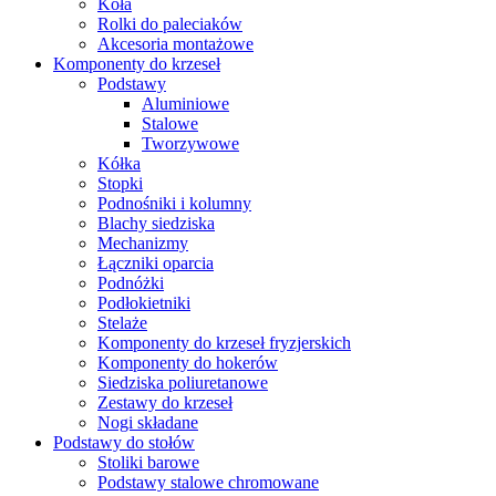
Koła
Rolki do paleciaków
Akcesoria montażowe
Komponenty do krzeseł
Podstawy
Aluminiowe
Stalowe
Tworzywowe
Kółka
Stopki
Podnośniki i kolumny
Blachy siedziska
Mechanizmy
Łączniki oparcia
Podnóżki
Podłokietniki
Stelaże
Komponenty do krzeseł fryzjerskich
Komponenty do hokerów
Siedziska poliuretanowe
Zestawy do krzeseł
Nogi składane
Podstawy do stołów
Stoliki barowe
Podstawy stalowe chromowane