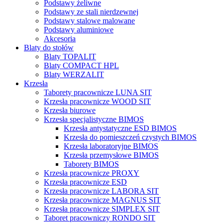
Podstawy żeliwne
Podstawy ze stali nierdzewnej
Podstawy stalowe malowane
Podstawy aluminiowe
Akcesoria
Blaty do stołów
Blaty TOPALIT
Blaty COMPACT HPL
Blaty WERZALIT
Krzesła
Taborety pracownicze LUNA SIT
Krzesła pracownicze WOOD SIT
Krzesła biurowe
Krzesła specjalistyczne BIMOS
Krzesła antystatyczne ESD BIMOS
Krzesła do pomieszczeń czystych BIMOS
Krzesła laboratoryjne BIMOS
Krzesła przemysłowe BIMOS
Taborety BIMOS
Krzesła pracownicze PROXY
Krzesła pracownicze ESD
Krzesła pracownicze LABORA SIT
Krzesła pracownicze MAGNUS SIT
Krzesła pracownicze SIMPLEX SIT
Taboret pracowniczy RONDO SIT