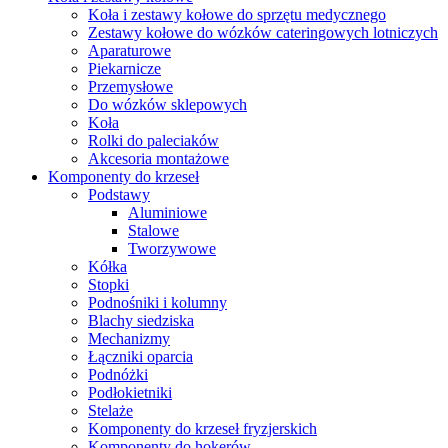
Koła i zestawy kołowe do sprzętu medycznego
Zestawy kołowe do wózków cateringowych lotniczych
Aparaturowe
Piekarnicze
Przemysłowe
Do wózków sklepowych
Koła
Rolki do paleciaków
Akcesoria montażowe
Komponenty do krzeseł
Podstawy
Aluminiowe
Stalowe
Tworzywowe
Kółka
Stopki
Podnośniki i kolumny
Blachy siedziska
Mechanizmy
Łączniki oparcia
Podnóżki
Podłokietniki
Stelaże
Komponenty do krzeseł fryzjerskich
Komponenty do hokerów