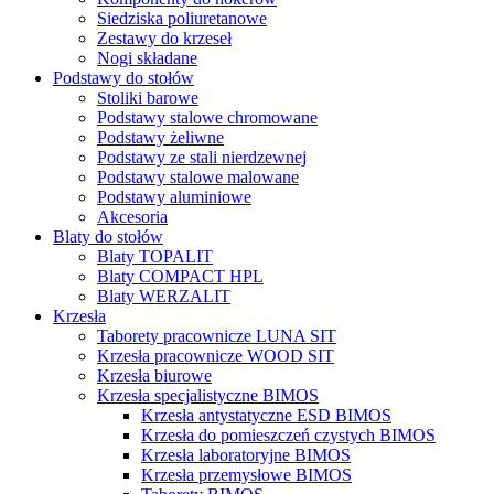
Siedziska poliuretanowe
Zestawy do krzeseł
Nogi składane
Podstawy do stołów
Stoliki barowe
Podstawy stalowe chromowane
Podstawy żeliwne
Podstawy ze stali nierdzewnej
Podstawy stalowe malowane
Podstawy aluminiowe
Akcesoria
Blaty do stołów
Blaty TOPALIT
Blaty COMPACT HPL
Blaty WERZALIT
Krzesła
Taborety pracownicze LUNA SIT
Krzesła pracownicze WOOD SIT
Krzesła biurowe
Krzesła specjalistyczne BIMOS
Krzesła antystatyczne ESD BIMOS
Krzesła do pomieszczeń czystych BIMOS
Krzesła laboratoryjne BIMOS
Krzesła przemysłowe BIMOS