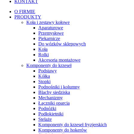
KONTAKT
O FIRMIE
PRODUKTY
Koła i zestawy kołowe
Aparaturowe
Przemysłowe
Piekarnicze
Do wózków sklepowych
Koła
Rolki
Akcesoria montażowe
Komponenty do krzeseł
Podstawy
Kółka
Stopki
Podnośniki i kolumny
Blachy siedziska
Mechanizmy
Łączniki oparcia
Podnóżki
Podłokietniki
Stelaże
Komponenty do krzeseł fryzjerskich
Komponenty do hokerów