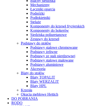
Blachy siedziska
Mechanizmy
Łączniki oparcia
Podnóżki
Podłokietniki
Stelaże
Komponenty do krzeseł fryzjerskich
Komponenty do hokerów
Siedziska poliuretanowe
Zestawy do krzeseł
Podstawy do stołów
Podstawy stalowe chromowane
Podstawy żeliwne
Podstawy ze stali nierdzewnej
Podstawy stalowe malowane
Podstawy aluminiowe
Akcesoria
Blaty do stołów
Blaty TOPALIT
Blaty WERZALIT
Blaty HPL
Krzesła
Okucia meblowe Hettich
DO POBRANIA
RODO