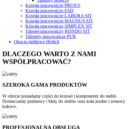
Taborety BIMOS
Krzesła pracownicze PROXY
Krzesła pracownicze ESD
Krzesła pracownicze LABORA SIT
Krzesła pracownicze MAGNUS SIT
Krzesła pracownicze SIMPLEX SIT
Taboret pracowniczy RONDO SIT
Taborety pracownicze PUR
Okucia meblowe Hettich
DLACZEGO WARTO Z NAMI
WSPÓŁPRACOWAĆ?
SZEROKA GAMA PRODUKTÓW
W ofercie posiadamy części do krzeseł i komponenty do mebli.
Dostarczamy podstawy i blaty do stołów oraz koła jezdne i zestawy
kołowe.
PROFESJONALNA OBSŁUGA