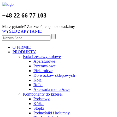
+48 22 66 77 103
Masz pytanie? Zadzwoń, chętnie doradzimy
WYŚLIJ ZAPYTANIE
O FIRMIE
PRODUKTY
Koła i zestawy kołowe
Aparaturowe
Przemysłowe
Piekarnicze
Do wózków sklepowych
Koła
Rolki
Akcesoria montażowe
Komponenty do krzeseł
Podstawy
Kółka
Stopki
Podnośniki i kolumny