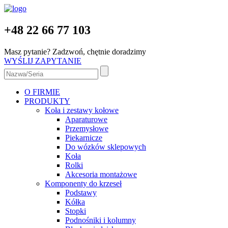
+48 22 66 77 103
Masz pytanie? Zadzwoń, chętnie doradzimy
WYŚLIJ ZAPYTANIE
O FIRMIE
PRODUKTY
Koła i zestawy kołowe
Aparaturowe
Przemysłowe
Piekarnicze
Do wózków sklepowych
Koła
Rolki
Akcesoria montażowe
Komponenty do krzeseł
Podstawy
Kółka
Stopki
Podnośniki i kolumny