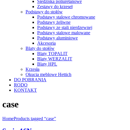
Siedziska poliuretanowe
Zestawy do krzeseł
Podstawy do stołów
Podstawy stalowe chromowane
Podstawy żeliwne
Podstawy ze stali nierdzewnej
Podstawy stalowe malowane
Podstawy aluminiowe
Akcesoria
Blaty do stołów
Blaty TOPALIT
Blaty WERZALIT
Blaty HPL
Krzesła
Okucia meblowe Hettich
DO POBRANIA
RODO
KONTAKT
case
Home
Products tagged “case”