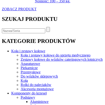
Nośność: 100 – 350 kg.
ZOBACZ PRODUKT
SZUKAJ PRODUKTU
KATEGORIE PRODUKTÓW
Koła i zestawy kołowe
Koła i zestawy kołowe do sprzętu medycznego
Zestawy kołowe do wózków cateringowych lotniczych
Aparaturowe
Piekarnicze
Przemysłowe
Do wózków sklepowych
Koła
Rolki do paleciaków
Akcesoria montażowe
Komponenty do krzeseł
Podstawy
Aluminiowe