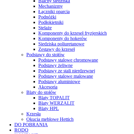
Blachy siedziska
Mechanizmy
Łączniki oparcia
Podnóżki
Podłokietniki
Stelaże
Komponenty do krzeseł fryzjerskich
Komponenty do hokerów
Siedziska poliuretanowe
Zestawy do krzeseł
Podstawy do stołów
Podstawy stalowe chromowane
Podstawy żeliwne
Podstawy ze stali nierdzewnej
Podstawy stalowe malowane
Podstawy aluminiowe
Akcesoria
Blaty do stołów
Blaty TOPALIT
Blaty WERZALIT
Blaty HPL
Krzesła
Okucia meblowe Hettich
DO POBRANIA
RODO