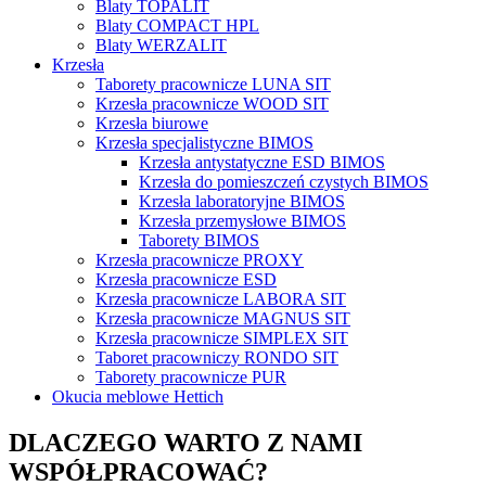
Blaty TOPALIT
Blaty COMPACT HPL
Blaty WERZALIT
Krzesła
Taborety pracownicze LUNA SIT
Krzesła pracownicze WOOD SIT
Krzesła biurowe
Krzesła specjalistyczne BIMOS
Krzesła antystatyczne ESD BIMOS
Krzesła do pomieszczeń czystych BIMOS
Krzesła laboratoryjne BIMOS
Krzesła przemysłowe BIMOS
Taborety BIMOS
Krzesła pracownicze PROXY
Krzesła pracownicze ESD
Krzesła pracownicze LABORA SIT
Krzesła pracownicze MAGNUS SIT
Krzesła pracownicze SIMPLEX SIT
Taboret pracowniczy RONDO SIT
Taborety pracownicze PUR
Okucia meblowe Hettich
DLACZEGO WARTO Z NAMI
WSPÓŁPRACOWAĆ?