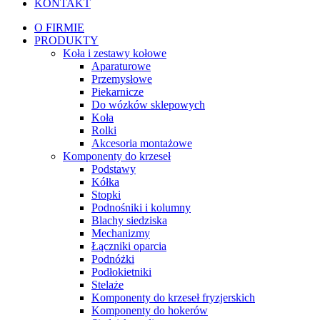
KONTAKT
O FIRMIE
PRODUKTY
Koła i zestawy kołowe
Aparaturowe
Przemysłowe
Piekarnicze
Do wózków sklepowych
Koła
Rolki
Akcesoria montażowe
Komponenty do krzeseł
Podstawy
Kółka
Stopki
Podnośniki i kolumny
Blachy siedziska
Mechanizmy
Łączniki oparcia
Podnóżki
Podłokietniki
Stelaże
Komponenty do krzeseł fryzjerskich
Komponenty do hokerów