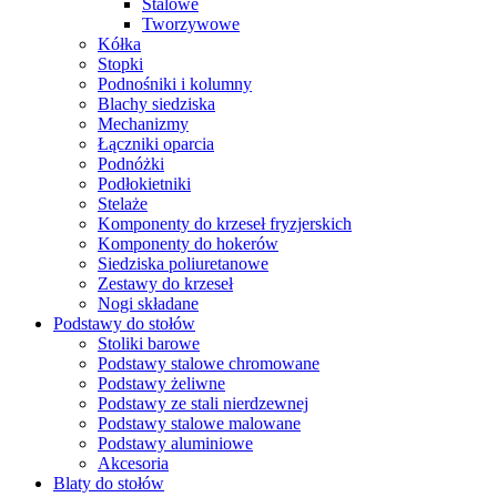
Stalowe
Tworzywowe
Kółka
Stopki
Podnośniki i kolumny
Blachy siedziska
Mechanizmy
Łączniki oparcia
Podnóżki
Podłokietniki
Stelaże
Komponenty do krzeseł fryzjerskich
Komponenty do hokerów
Siedziska poliuretanowe
Zestawy do krzeseł
Nogi składane
Podstawy do stołów
Stoliki barowe
Podstawy stalowe chromowane
Podstawy żeliwne
Podstawy ze stali nierdzewnej
Podstawy stalowe malowane
Podstawy aluminiowe
Akcesoria
Blaty do stołów